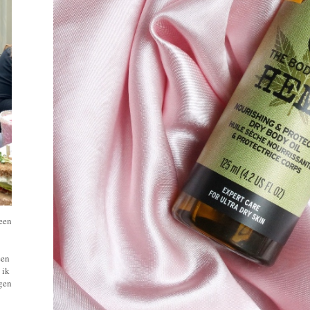
 een
een
 ik
ngen