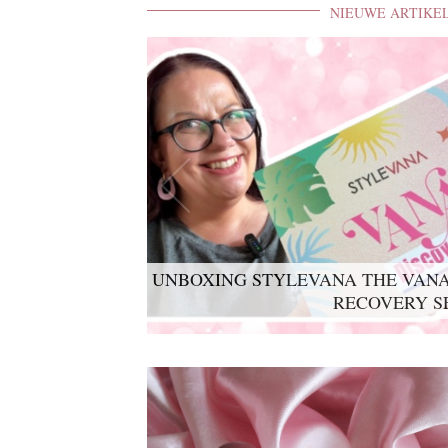
NIEUWE ARTIKE
UNBOXING STYLEVANA THE VANA
LYKO LOVABLES THE BDAY K
RECOVERY S