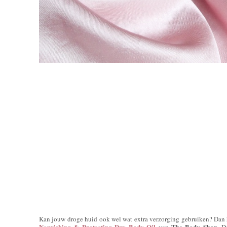
Kan jouw droge huid ook wel wat extra verzorging gebruiken? Dan h
Nourishing & Protecting Dry Body Oil
The Body Shop
van
. D