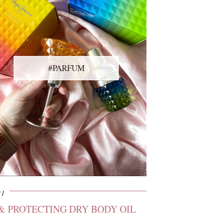
#PARFUM
21
& PROTECTING DRY BODY OIL