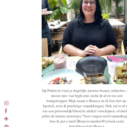
Op Pinkit.nl vind je dagelijks nieuwe beauty artikelen,
mooie mix van high-end, niche & af en toe een
budgettopper. Mijn naam is Bianca en ik ben dol op:
lipstick, roze & prachtige verpakkingen. Ook zal er af 
toe een persoonlijk/lifestyle artikel verschijnen, of deel
jullie de laatste nieuwtjes! Voor vragen en/of opmerki
ben ik per e-mail [Biancavanarkel@icloud.com]
bereikbaar liefs Bianca