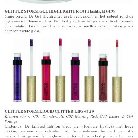
GLITTER STORM GEL HIGHLIGHTER C01 Flashlight €4,99
Shine bright: De Gel Highlighter geeft het gezicht en het gebied rond de
ogen een schitterende glans. De ultrafijne glansdeeltjes, die solo of bovenop
de foundation kunnen worden aangebracht, versmelten met de huid en geven
haar een zachte glow.
GLITTER STORM LIQUID GLITTER LIPS €4,59
Kleuren v.l.n.r.: C01 Thunderbolt, C02 Roaring Red, C03 Luster & C04
Voltage
Glitterkus: De Limited Edition biedt vier vloeibare lipsticks met hoge
dekking en een sprankelende finish. Voor iedereen die de lippen alle
aandacht wil geven. De langhoudende formule verzekert je niet alleen van