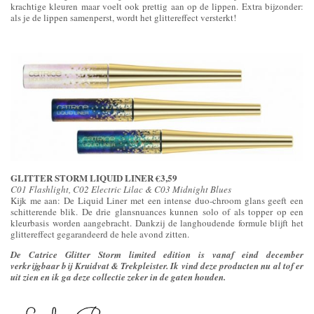
krachtige kleuren maar voelt ook prettig aan op de lippen. Extra bijzonder:
als je de lippen samenperst, wordt het glittereffect versterkt!
GLITTER STORM LIQUID LINER €3,59
C01 Flashlight, C02 Electric Lilac & C03 Midnight Blues
Kijk me aan: De Liquid Liner met een intense duo-chroom glans geeft een
schitterende blik. De drie glansnuances kunnen solo of als topper op een
kleurbasis worden aangebracht. Dankzij de langhoudende formule blijft het
glittereffect gegarandeerd de hele avond zitten.
De Catrice Glitter Storm limited edition is vanaf eind december
verkrijgbaar bij Kruidvat & Trekpleister. Ik vind deze producten nu al tof er
uit zien en ik ga deze collectie zeker in de gaten houden.