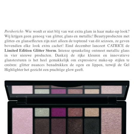
Persbericht-
Wie wordt er niet blij van wat extra glam in haar make-up look?
Wij krijgen geen genoeg van glitter, glans en metallic! Beautyproducten met
glitter- en glanseffecten zijn niet alleen de toptrend van dit seizoen, ze geven
bovendien elke look extra cachet! Eind december lanceert CATRICE de
Limited Edition Glitter Storm
. Intense sprankeling ontmoet metallic glans
in vier nieuwe producten. Dankzij de rijke kleuren en innovatieve
glanstexturen is het heel gemakkelijk om expressieve make-up stijlen te
creëren: glitter nuances benadrukken de ogen en lippen, terwijl de Gel
Highlighter het gezicht een prachtige glow geeft.