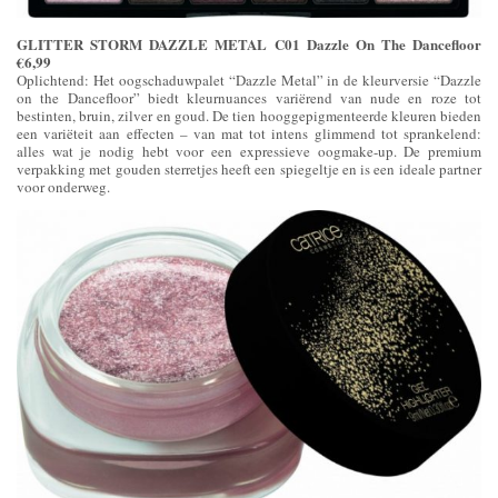
GLITTER STORM DAZZLE METAL C01 Dazzle On The Dancefloor
€6,99
Oplichtend: Het oogschaduwpalet “Dazzle Metal” in de kleurversie “Dazzle
on the Dancefloor” biedt kleurnuances variërend van nude en roze tot
bestinten, bruin, zilver en goud. De tien hooggepigmenteerde kleuren bieden
een variëteit aan effecten – van mat tot intens glimmend tot sprankelend:
alles wat je nodig hebt voor een expressieve oogmake-up. De premium
verpakking met gouden sterretjes heeft een spiegeltje en is een ideale partner
voor onderweg.