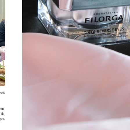
 een
een
 ik
ngen