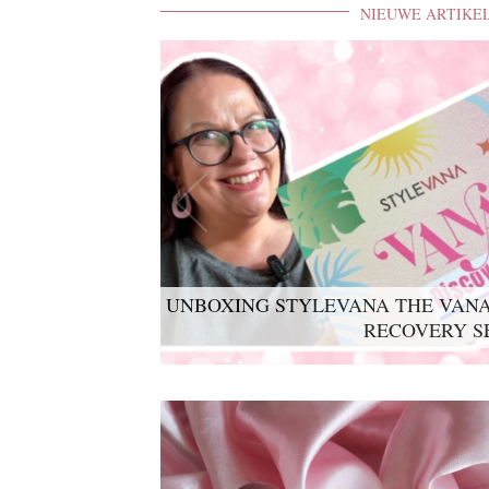
NIEUWE ARTIKE
UNBOXING STYLEVANA THE VANA
LYKO LOVABLES THE BDAY K
RECOVERY S