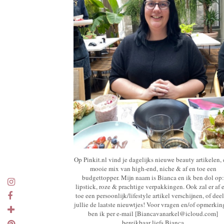
Op Pinkit.nl vind je dagelijks nieuwe beauty artikelen,
mooie mix van high-end, niche & af en toe een
budgettopper. Mijn naam is Bianca en ik ben dol op:
lipstick, roze & prachtige verpakkingen. Ook zal er af 
toe een persoonlijk/lifestyle artikel verschijnen, of deel
jullie de laatste nieuwtjes! Voor vragen en/of opmerki
ben ik per e-mail [Biancavanarkel@icloud.com]
bereikbaar liefs Bianca