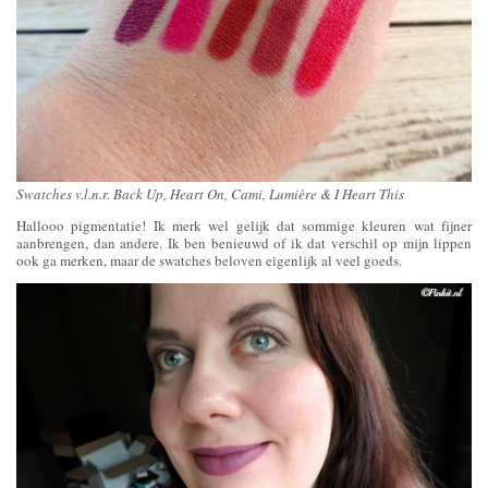
Swatches v.l.n.r. Back Up, Heart On, Cami, Lumière & I Heart This
Hallooo pigmentatie! Ik merk wel gelijk dat sommige kleuren wat fijner
aanbrengen, dan andere. Ik ben benieuwd of ik dat verschil op mijn lippen
ook ga merken, maar de swatches beloven eigenlijk al veel goeds.