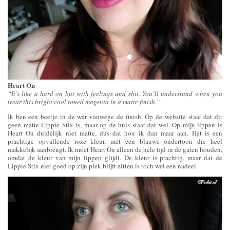
Heart On
“It’s like a hard on but with feelings and shit. You’ll understand when you
wear this bright cool toned magenta in a matte finish.”
Ik ben een beetje in de war vanwege de finish. Op de website staat dat dit
geen matte Lippie Stix is, maar op de huls staat dat wel. Op mijn lippen is
Heart On duidelijk niet matte, dus dat hou ik dan maar aan. Het is een
prachtige opvallende roze kleur, met een blauwe ondertoon die heel
makkelijk aanbrengt. Ik moet Heart On alleen de hele tijd in de gaten houden,
omdat de kleur van mijn lippen glijdt. De kleur is prachtig, maar dat de
Lippie Stix niet goed op zijn plek blijft zitten is toch wel een nadeel.