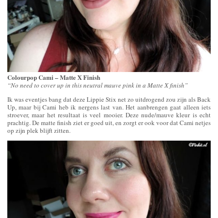
Colourpop Cami – Matte X Finish
“No need to cover up in this neutral mauve pink in a Matte X finish”
Ik was eventjes bang dat deze Lippie Stix net zo uitdrogend zou zijn als Back
Up, maar bij Cami heb ik nergens last van. Het aanbrengen gaat alleen iets
stroever, maar het resultaat is veel mooier. Deze nude/mauve kleur is echt
prachtig. De matte finish ziet er goed uit, en zorgt er ook voor dat Cami netjes
op zijn plek blijft zitten.