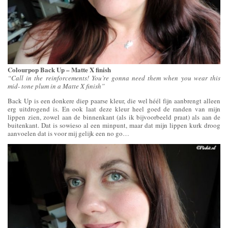
Colourpop Back Up – Matte X finish
“Call in the reinforcements! You’re gonna need them when you wear this
mid- tone plum in a Matte X finish”
Back Up is een donkere diep paarse kleur, die wel héél fijn aanbrengt alleen
erg uitdrogend is. En ook laat deze kleur heel goed de randen van mijn
lippen zien, zowel aan de binnenkant (als ik bijvoorbeeld praat) als aan de
buitenkant. Dat is sowieso al een minpunt, maar dat mijn lippen kurk droog
aanvoelen dat is voor mij gelijk een no go…