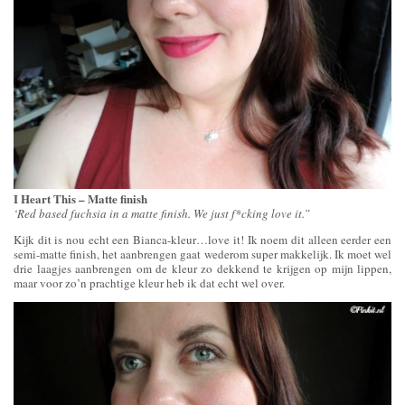
I Heart This – Matte finish
‘Red based fuchsia in a matte finish. We just f*cking love it.”
Kijk dit is nou echt een Bianca-kleur…love it! Ik noem dit alleen eerder een
semi-matte finish, het aanbrengen gaat wederom super makkelijk. Ik moet wel
drie laagjes aanbrengen om de kleur zo dekkend te krijgen op mijn lippen,
maar voor zo’n prachtige kleur heb ik dat echt wel over.