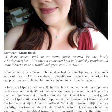
Lumière – Matte finish
“A dusty mauve pink in a matte finish created by the lovely
@KathleenLights – “I wanted a color that both bold and shy people could
wear. It’s not a nude..it would look great on EVERYONE!”
Lumière moest ik gewoon hebben, daar had ik namelijk wel al veel over
gehoord. En alles klopt! Van deze Lippie Stix word ik wel enthousiast, het is
een prachtige kleur. Ik heb hier over gewoon niets op aan te merken.
Ik heb deze Lippie Stix al een tijd in huis, hoe komt het dan dat er nu pas een
review over online staat? Dat heeft er vooral mee te maken, omdat ik gewoon
over het algemeen niet zo héél enthousiast ben. Overal lees ik zoveel goeds
over de Lippie Stix van Colourpop, heb ik dan gewoon de kleuren besteld
die het net-niet zijn? Alleen Lumière & Cami zijn gewoon gelijk goed en
prachtig, maar twee van de vijf…dat vind ik persoonlijk wel even balen. De
kleuren blijven gemiddeld tussen de 1-3 uur goed zitten, dat ligt natuurlijk