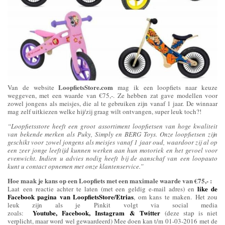
LoopfietsStore.com
Van de website
mag ik een loopfiets naar keuze
weggeven, met een waarde van €75,-. Ze hebben zat gave modellen voor
zowel jongens als meisjes, die al te gebruiken zijn vanaf 1 jaar. De winnaar
mag zelf uitkiezen welke hij/zij graag wilt ontvangen, super leuk toch?!
“Loopfietsstore heeft een groot assortiment loopfietsen van hoge kwaliteit
van bekende merken als Puky, Simply en BERG Toys. Onze loopfietsen zijn
geschikt voor zowel jongens als meisjes vanaf 1 jaar oud, waardoor zij al op
een zeer jonge leeftijd kunnen werken aan hun motoriek en het gevoel voor
evenwicht. Indien u advies nodig heeft bij de aanschaf van een loopauto
kunt u contact opnemen met onze klantenservice.”
Hoe maak je kans op een Loopfiets met een maximale waarde van €75,- :
like de
Laat een reactie achter te laten (met een geldig e-mail adres) en
Facebook pagina van LoopfietsStore/Etrias
, om kans te maken. Het zou
leuk zijn als je Pinkit volgt via social media
Youtube
,
Facebook
,
Instagram
&
Twitter
zoals:
(deze stap is niet
verplicht, maar word wel gewaardeerd) Mee doen kan t/m 01-03-2016 met de