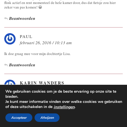
flink actief en rent momenteel de hele kamer door, dus dat fietsje zou hier
zeker van pas komen! 😀
Beantwoorden
PAUL
februari 26, 2016 / 10:13 am
Ik doe graag mee voor mijn dochtertje Lisa.
Beantwoorden
KARIN WANDERS
februari 26, 2016 / 9:24 pm
We gebruiken cookies om je de beste ervaring op onze site te
bieden.
mooi ontwerp, mooie kleuren. creatieve uitstraling. Ja echt een mooi fietsje
Je kunt meer informatie vinden over welke cookies we gebruiken
om mee gezien te worden. Net even wat anders. Ik zie onze Suus daar dadelijk
of deze uitschakelen in de
.
instellingen
wel op rond lopen. Loop ik en onze hond cis er mooi naast. Hihi ?
Accepteer
Afwijzen
Beantwoorden