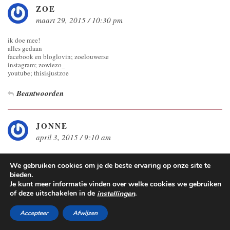
ZOE
maart 29, 2015 / 10:30 pm
ik doe mee!
alles gedaan
facebook en bloglovin; zoelouwerse
instagram; zowiezo_
youtube; thisisjustzoe
Beantwoorden
JONNE
april 3, 2015 / 9:10 am
Supe leuk! Ik doe graag mee, ik heb alles gedaan wat moest en heb ook beide
facebook paginas geliked 🙂
We gebruiken cookies om je de beste ervaring op onze site te
En nu maar hopen
bieden.
Liefs.
Je kunt meer informatie vinden over welke cookies we gebruiken
Jonne
of deze uitschakelen in de
.
instellingen
Beantwoorden
Accepteer
Afwijzen