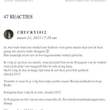
47 REACTIES
CHUCKY1012
maart 21, 2015 / 7:28 am
Ja, wat leuk want een winkel met fashion voor grote maten daar zou ik heel
graag iets mooie wille shoppen 😉
Heb namelijk nooit iets in bovengenoemde winkel gekocht.
Ik volg je op al je soc.med.k. waar jij actief ben en de fb pagina van de winkel
waar jij de prijs van weggeeft like ik ook al erg lang.
Op bl volg ik dus al lange tijd waar ik net deze post heb geliked:
chucky1012
Youtube is waar ik je volg hier mijn youtbe naam: Beautyandfashionvlogs
ByIke
Instagram daar volg ik je ook: chucky1012
Je fb pagina en die van de miss etam like ik: Ilovefashionandmakingpictures
Ilfamp