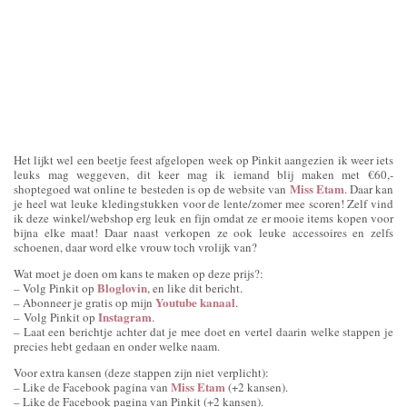
Het lijkt wel een beetje feest afgelopen week op Pinkit aangezien ik weer iets
leuks mag weggeven, dit keer mag ik iemand blij maken met €60,-
Miss Etam
shoptegoed wat online te besteden is op de website van
. Daar kan
je heel wat leuke kledingstukken voor de lente/zomer mee scoren! Zelf vind
ik deze winkel/webshop erg leuk en fijn omdat ze er mooie items kopen voor
bijna elke maat! Daar naast verkopen ze ook leuke accessoires en zelfs
schoenen, daar word elke vrouw toch vrolijk van?
Wat moet je doen om kans te maken op deze prijs?:
Bloglovin
– Volg Pinkit op
, en like dit bericht.
Youtube kanaal
– Abonneer je gratis op mijn
.
Instagram
– Volg Pinkit op
.
– Laat een berichtje achter dat je mee doet en vertel daarin welke stappen je
precies hebt gedaan en onder welke naam.
Voor extra kansen (deze stappen zijn niet verplicht):
Miss Etam
– Like de Facebook pagina van
(+2 kansen).
– Like de Facebook pagina van Pinkit (+2 kansen).