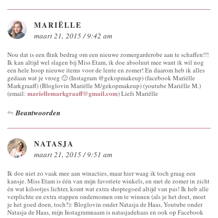
MARIËLLE
maart 21, 2015 / 9:42 am
Nou dat is een flink bedrag om een nieuwe zomergarderobe aan te schaffen!!!
Ik kan altijd wel slagen bij Miss Etam, ik doe absoluut mee want ik wil nog
een hele hoop nieuwe items voor de lente en zomer! En daarom heb ik alles
gedaan wat je vroeg 🙂 (Instagram @gekopmakeup) (facebook Mariëlle
Markgraaff) (Bloglovin Mariëlle M/gekopmakeup) (youtube Mariëlle M.)
mariellemarkgraaff@gmail.com
(email:
) Liefs Mariëlle
Beantwoorden
NATASJA
maart 21, 2015 / 9:51 am
Ik doe niet zo vaak mee aan winacties, maar hier waag ik toch graag een
kansje. Miss Etam is één van mijn favoriete winkels, en met de zomer in zicht
én wat kilootjes lichter, komt wat extra shoptegoed altijd van pas! Ik heb alle
verplichte en extra stappen ondernomen om te winnen (als je het doet, moet
je het goed doen, toch?): Bloglovin onder Natasja de Haas, Youtube onder
Natasja de Haas, mijn Instagramnaam is natasjadehaas en ook op Facebook