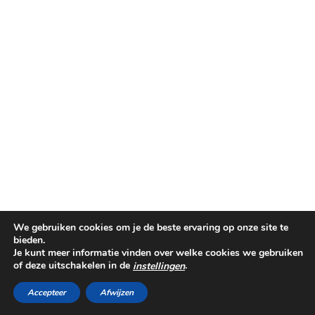
We gebruiken cookies om je de beste ervaring op onze site te
bieden.
Je kunt meer informatie vinden over welke cookies we gebruiken
of deze uitschakelen in de
.
instellingen
©PINKIT.NL 2014-2025
THEME CREATED BY
pipdig
Accepteer
Afwijzen