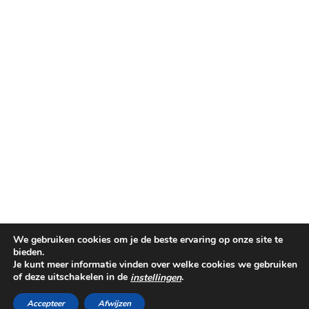
We gebruiken cookies om je de beste ervaring op onze site te
bieden.
Je kunt meer informatie vinden over welke cookies we gebruiken
of deze uitschakelen in de
.
instellingen
©PINKIT.NL 2014-2025
THEME CREATED BY
pipdig
Accepteer
Afwijzen