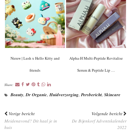
Nieuw | Lush x Hello Kitty and
Alpha-H Multi-Peptide Revitalise
friends
Serum & Peptide Lip …
Share:
Beauty
,
Dr Organic
,
Huidverzorging
,
Persbericht
,
Skincare
Vorige bericht
Volgende bericht
Meidenavond? Dit haal je in
De Bijenkorf Adventskalender
huis
2022