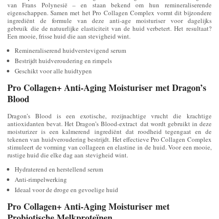
van Frans Polynesië – en staan bekend om hun remineraliserende
eigenschappen. Samen met het Pro Collagen Complex vormt dit bijzondere
ingrediënt de formule van deze anti-age moisturiser voor dagelijks
gebruik die de natuurlijke elasticiteit van de huid verbetert. Het resultaat?
Een mooie, frisse huid die aan stevigheid wint.
Remineraliserend huidverstevigend serum
Bestrijdt huidveroudering en rimpels
Geschikt voor alle huidtypen
Pro Collagen+ Anti-Aging Moisturiser met Dragon’s
Blood
Dragon’s Blood is een exotische, rozijnachtige vrucht die krachtige
antioxidanten bevat. Het Dragon’s Blood-extract dat wordt gebruikt in deze
moisturizer is een kalmerend ingrediënt dat roodheid tegengaat en de
tekenen van huidveroudering bestrijdt. Het effectieve Pro Collagen Complex
stimuleert de vorming van collageen en elastine in de huid. Voor een mooie,
rustige huid die elke dag aan stevigheid wint.
Hydraterend en herstellend serum
Anti-rimpelwerking
Ideaal voor de droge en gevoelige huid
Pro Collagen+ Anti-Aging Moisturiser met
Probiotische Melkproteïnen