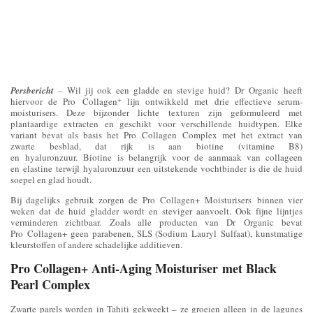
Persbericht
– Wil jij ook een gladde en stevige huid? Dr Organic heeft
+
hiervoor de Pro Collagen
lijn ontwikkeld met drie effectieve serum-
moisturisers. Deze bijzonder lichte texturen zijn geformuleerd met
plantaardige extracten en geschikt voor verschillende huidtypen. Elke
variant bevat als basis het Pro Collagen Complex met het extract van
zwarte besblad, dat rijk is aan biotine (vitamine B8)
en hyaluronzuur. Biotine is belangrijk voor de aanmaak van collageen
en elastine terwijl hyaluronzuur een uitstekende vochtbinder is die de huid
soepel en glad houdt.
Bij dagelijks gebruik zorgen de Pro Collagen+ Moisturisers binnen vier
weken dat de huid gladder wordt en steviger aanvoelt. Ook fijne lijntjes
verminderen zichtbaar. Zoals alle producten van Dr Organic bevat
Pro Collagen+ geen parabenen, SLS (Sodium Lauryl Sulfaat), kunstmatige
kleurstoffen of andere schadelijke additieven.
Pro Collagen+ Anti-Aging Moisturiser met Black
Pearl Complex
Zwarte parels worden in Tahiti gekweekt – ze groeien alleen in de lagunes