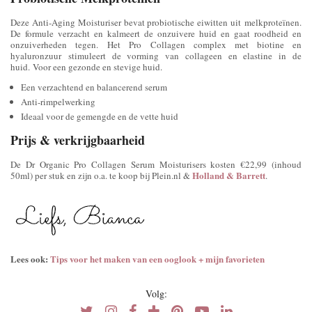
Deze Anti-Aging Moisturiser bevat probiotische eiwitten uit melkproteïnen.
De formule verzacht en kalmeert de onzuivere huid en gaat roodheid en
onzuiverheden tegen. Het Pro Collagen complex met biotine en
hyaluronzuur stimuleert de vorming van collageen en elastine in de
huid. Voor een gezonde en stevige huid.
Een verzachtend en balancerend serum
Anti-rimpelwerking
Ideaal voor de gemengde en de vette huid
Prijs & verkrijgbaarheid
De Dr Organic Pro Collagen Serum Moisturisers kosten €22,99 (inhoud
Holland & Barrett
50ml) per stuk en zijn o.a. te koop bij Plein.nl &
.
Lees ook:
Tips voor het maken van een ooglook + mijn favorieten
Volg: