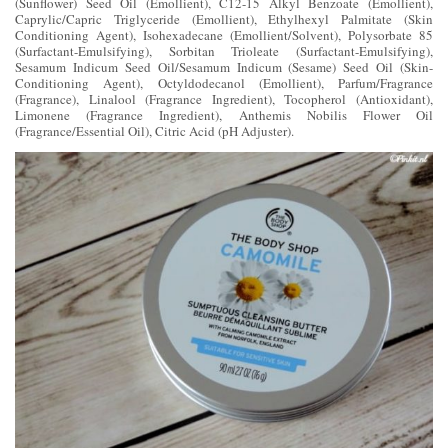
(Sunflower) Seed Oil (Emollient), C12-15 Alkyl Benzoate (Emollient),
Caprylic/Capric Triglyceride (Emollient), Ethylhexyl Palmitate (Skin
Conditioning Agent), Isohexadecane (Emollient/Solvent), Polysorbate 85
(Surfactant-Emulsifying), Sorbitan Trioleate (Surfactant-Emulsifying),
Sesamum Indicum Seed Oil/Sesamum Indicum (Sesame) Seed Oil (Skin-
Conditioning Agent), Octyldodecanol (Emollient), Parfum/Fragrance
(Fragrance), Linalool (Fragrance Ingredient), Tocopherol (Antioxidant),
Limonene (Fragrance Ingredient), Anthemis Nobilis Flower Oil
(Fragrance/Essential Oil), Citric Acid (pH Adjuster).