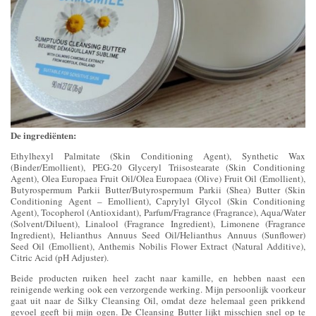
De ingrediënten:
Ethylhexyl Palmitate (Skin Conditioning Agent), Synthetic Wax
(Binder/Emollient), PEG-20 Glyceryl Triisostearate (Skin Conditioning
Agent), Olea Europaea Fruit Oil/Olea Europaea (Olive) Fruit Oil (Emollient),
Butyrospermum Parkii Butter/Butyrospermum Parkii (Shea) Butter (Skin
Conditioning Agent – Emollient), Caprylyl Glycol (Skin Conditioning
Agent), Tocopherol (Antioxidant), Parfum/Fragrance (Fragrance), Aqua/Water
(Solvent/Diluent), Linalool (Fragrance Ingredient), Limonene (Fragrance
Ingredient), Helianthus Annuus Seed Oil/Helianthus Annuus (Sunflower)
Seed Oil (Emollient), Anthemis Nobilis Flower Extract (Natural Additive),
Citric Acid (pH Adjuster).
Beide producten ruiken heel zacht naar kamille, en hebben naast een
reinigende werking ook een verzorgende werking. Mijn persoonlijk voorkeur
gaat uit naar de Silky Cleansing Oil, omdat deze helemaal geen prikkend
gevoel geeft bij mijn ogen. De Cleansing Butter lijkt misschien snel op te