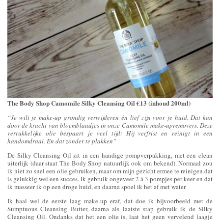
The Body Shop Camomile Silky Cleansing Oil €13 (inhoud 200ml)
“Je wilt je make-up grondig verwijderen én lief zijn voor je huid. Dat kan
door de kracht van bloemblaadjes in onze Camomile make-upremovers. Deze
verrukkelijke olie bespaart je veel tijd: Hij verfrist en reinigt in een
handomdraai. En dat zonder te plakken”
De Silky Cleansing Oil zit in een handige pompverpakking, met een clean
uiterlijk (daar staat The Body Shop natuurlijk ook om bekend). Normaal zou
ik niet zo snel een olie gebruiken, maar om mijn gezicht ermee te reinigen dat
is gelukkig wel een succes. Ik gebruik ongeveer 2 á 3 pompjes per keer en dat
ik masseer ik op een droge huid, en daarna spoel ik het af met water.
Ik haal wel de eerste laag make-up eraf, dat doe ik bijvoorbeeld met de
Sumptuous Cleansing Butter, daarna als laatste stap gebruik ik de Silky
Cleansing Oil. Ondanks dat het een olie is, laat het geen vervelend laagje