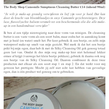
The Body Shop Camomile Sumptuous Cleansing Butter €14 (inhoud 90ml)
“Je wilt je make-up grondig verwijderen én lief zijn voor je huid. Dat kan
door de kracht van bloemblaadjes in onze Camomile gezichtsreinigers. Deze
luxe, fluweelzachte balsem versmelt tot een beschermende olie die alle make-
up in een handomdraai verwijder”
Ik ben al een tijdje nieuwsgierig naar deze vorm van reinigen. De cleansing
butter is een vaste vorm als een soort balm, maar zodra het in aanraking komt
met je huid (en water) smelt het. Per keer gebruik ik een beetje, en zelfs mijn
waterproof make-up smelt van mijn gezicht. Wel merk ik dat het een beetje
prikt bij mijn ogen, daar heb ik met de Silky Cleansing Oil gek genoeg totaal
geen last van. Omdat ik dus mijn oog make-up hier niet helemaal lekker
ermee af krijgt (vanwege het klein beetje prikken), gebruik ik daarna ook nog
een beetje van de Silky Cleansing Oil. Daarom combineer ik deze twee
producten met elkaar als een soort stap 1 en stap 2. En dat werkt voor mij
gewoon het prettigste. Mocht jij zelf niet echt last hebben van gevoelige
ogen, dan is één product wel genoeg om te gebruiken.