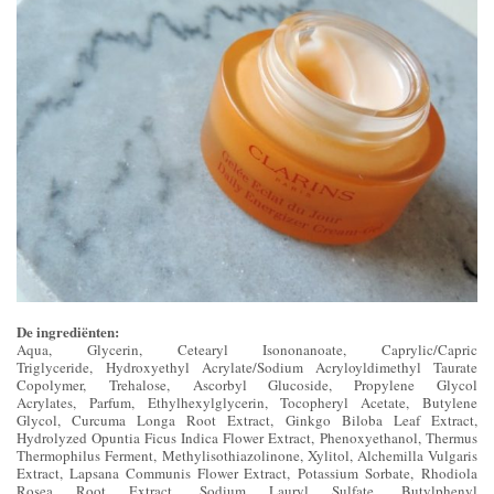
De ingrediënten:
Aqua, Glycerin, Cetearyl Isononanoate, Caprylic/Capric
Triglyceride, Hydroxyethyl Acrylate/Sodium Acryloyldimethyl Taurate
Copolymer, Trehalose, Ascorbyl Glucoside, Propylene Glycol
Acrylates, Parfum, Ethylhexylglycerin, Tocopheryl Acetate, Butylene
Glycol, Curcuma Longa Root Extract, Ginkgo Biloba Leaf Extract,
Hydrolyzed Opuntia Ficus Indica Flower Extract, Phenoxyethanol, Thermus
Thermophilus Ferment, Methylisothiazolinone, Xylitol, Alchemilla Vulgaris
Extract, Lapsana Communis Flower Extract, Potassium Sorbate, Rhodiola
Rosea Root Extract, Sodium Lauryl Sulfate, Butylphenyl