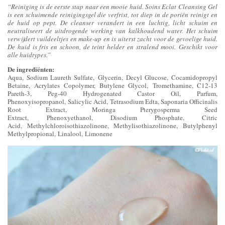
“Reiniging is de eerste stap naar een mooie huid. Soins Eclat Cleansing Gel
is een schuimende reinigingsgel die verfrist, tot diep in de poriën reinigt en
de huid op pept. De cleanser verandert in een luchtig, licht schuim en
neutraliseert de uitdrogende werking van kalkhoudend water. Het schuim
verwijdert vuildeeltjes en make-up en is uiterst zacht voor de gevoelige huid.
De huid is fris en schoon, de teint helder en stralend mooi. Geschikt voor
alle huidtypes.”
De ingrediënten:
Aqua, Sodium Laureth Sulfate, Glycerin, Decyl Glucose, Cocamidopropyl
Betaine, Acrylates Copolymer, Butylene Glycol, Tromethamine, C12-13
Pareth-3, Peg-40 Hydrogenated Castor Oil, Parfum,
Phenoxyisopropanol, Salicylic Acid, Tetrasodium Edta, Saponaria Officinalis
Root Extract, Moringa Pterygosperma Seed
Extract, Phenoxyethanol, Disodium Phosphate, Citric
Acid, Methylchloroisothiazolinone, Methylisothiazolinone, Butylphenyl
Methylpropional, Linalool, Limonene