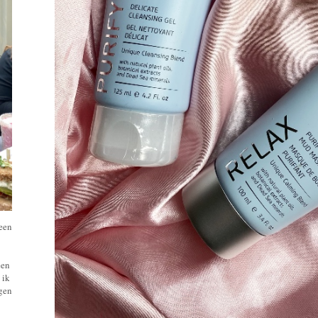
 een
een
 ik
ngen