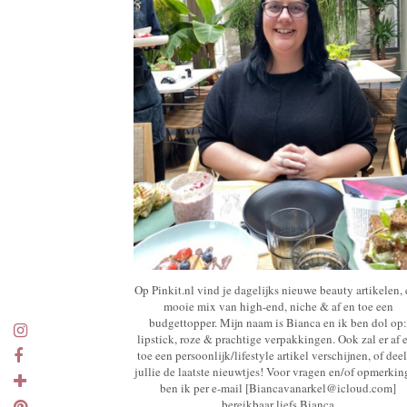
Op Pinkit.nl vind je dagelijks nieuwe beauty artikelen,
mooie mix van high-end, niche & af en toe een
budgettopper. Mijn naam is Bianca en ik ben dol op:
lipstick, roze & prachtige verpakkingen. Ook zal er af 
toe een persoonlijk/lifestyle artikel verschijnen, of deel
jullie de laatste nieuwtjes! Voor vragen en/of opmerki
ben ik per e-mail [Biancavanarkel@icloud.com]
bereikbaar liefs Bianca