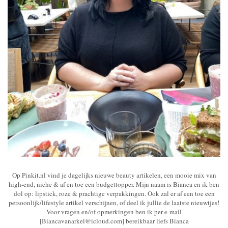
Op Pinkit.nl vind je dagelijks nieuwe beauty artikelen, een mooie mix van
high-end, niche & af en toe een budgettopper. Mijn naam is Bianca en ik ben
dol op: lipstick, roze & prachtige verpakkingen. Ook zal er af een toe een
persoonlijk/lifestyle artikel verschijnen, of deel ik jullie de laatste nieuwtjes!
Voor vragen en/of opmerkingen ben ik per e-mail
[Biancavanarkel@icloud.com] bereikbaar liefs Bianca