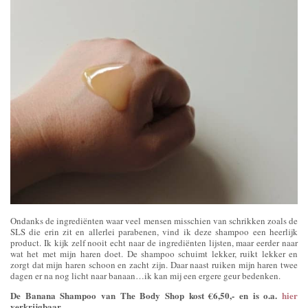
Ondanks de ingrediënten waar veel mensen misschien van schrikken zoals de
SLS die erin zit en allerlei parabenen, vind ik deze shampoo een heerlijk
product. Ik kijk zelf nooit echt naar de ingrediënten lijsten, maar eerder naar
wat het met mijn haren doet. De shampoo schuimt lekker, ruikt lekker en
zorgt dat mijn haren schoon en zacht zijn. Daar naast ruiken mijn haren twee
dagen er na nog licht naar banaan…ik kan mij een ergere geur bedenken.
De Banana Shampoo van The Body Shop kost €6,50,- en is o.a.
hier
verkrijgbaar.