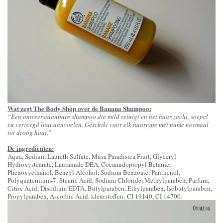
Wat zegt The Body Shop over de Banana Shampoo:
“Een onweerstaanbare shampoo die mild reinigt en het haar zacht, soepel
en verzorgd laat aanvoelen. Geschikt voor elk haartype met name normaal
tot droog haar.”
De ingrediënten:
Aqua, Sodium Laureth Sulfate, Musa Paradisica Fruit, Glyceryl
Hydroxystearate, Lauramide DEA, Cocamidopropyl Betaine,
Phenoxyethanol, Benzyl Alcohol, Sodium Benzoate, Panthenol,
Polyquaternium-7, Stearic Acid, Sodium Chloride, Methylparaben, Parfum,
Citric Acid, Disodium EDTA, Butylparaben, Ethylparaben, Isobutylparaben,
Propylparaben, Ascorbic Acid, kleurstoffen: CI 19140, CI 14700.