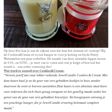
Op deze foto kan je aan de zijkant zien dat daar het sierraad zit verstopt! Bij
de Cookies&Cream zit er een hanger in voor je ketting en bij de Fruity
Watermelon een paar oorbellen. De waarde van deze sierraden liggen tussen
de €10,- en €250,- , je weet van te voren niet wat je krijgt of hoeveel het
waard is…een echte verrassing dus!
Wat word er gezegd over Cookies&Cream:
“
Verwen jezelf met onze lekker ruikende JewelCandle Cookies & Cream. Met
deze kaars haal je zo de geur van vers gebakken koekjes in huis, zonder
daarvoor de oven te hoeven aansteken.
Deze kaars is een absolute must-have
voor iedereen die zich thuis graag ontspant en het gezellig maakt onder het
genot van de geur van vers gebakken biscuitjes. Als hoogtepunt ontvang je
een prachtige hanger, die je JewelCandle ervaring helemaal compleet
maakt
.
“