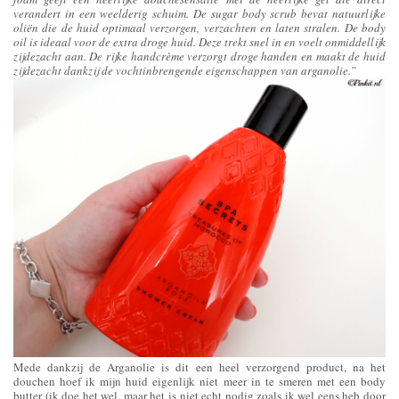
verandert in een weelderig schuim. De sugar body scrub bevat natuurlijke
oliën die de huid optimaal verzorgen, verzachten en laten stralen. De body
oil is ideaal voor de extra droge huid. Deze trekt snel in en voelt onmiddellijk
zijdezacht aan. De rijke handcrème verzorgt droge handen en maakt de huid
zijdezacht dankzij de vochtinbrengende eigenschappen van arganolie.”
Mede dankzij de Arganolie is dit een heel verzorgend product, na het
douchen hoef ik mijn huid eigenlijk niet meer in te smeren met een body
butter (ik doe het wel, maar het is niet echt nodig zoals ik wel eens heb door