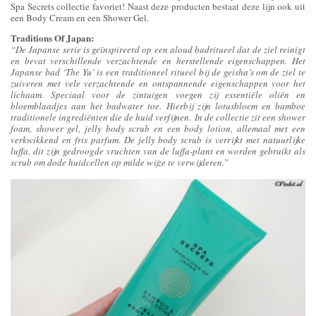
Spa Secrets collectie favoriet! Naast deze producten bestaat deze lijn ook uit
een Body Cream en een Shower Gel.
Traditions Of Japan:
“De Japanse serie is geïnspireerd op een aloud badritueel dat de ziel reinigt
en bevat verschillende verzachtende en herstellende eigenschappen. Het
Japanse bad ‘The Yu’ is een traditioneel ritueel bij de geisha’s om de ziel te
zuiveren met vele verzachtende en ontspannende eigenschappen voor het
lichaam. Speciaal voor de zintuigen voegen zij essentiële oliën en
bloemblaadjes aan het badwater toe. Hierbij zijn lotusbloem en bamboe
traditionele ingrediënten die de huid verfijnen. In de collectie zit een shower
foam, shower gel, jelly body scrub en een body lotion, allemaal met een
verkwikkend en fris parfum. De jelly body scrub is verrijkt met natuurlijke
luffa, dit zijn gedroogde vruchten van de luffa-plant en worden gebruikt als
scrub om dode huidcellen op milde wijze te verwijderen.”