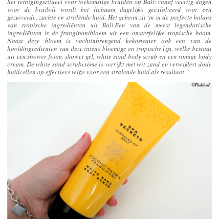
het reinigingsritueel voor toekomstige bruiden op Bali: vanaf veertig dagen
voor de bruiloft wordt het lichaam dagelijks geëxfolieerd voor een
gezuiverde, zachte en stralende huid. Het geheim zit ‘m in de perfecte balans
van tropische ingrediënten uit Bali.Een van de meest legendarische
ingrediënten is de frangipanibloem uit een onsterfelijke tropische boom.
Naast deze bloem is vochtinbrengend kokoswater ook een van de
hoofdingrediënten van deze intens bloemige en tropische lijn, welke bestaat
uit een shower foam, shower gel, white sand body scrub en een romige body
cream. De white sand scrubcrème is verrijkt met wit zand en verwijdert dode
huidcellen op effectieve wijze voor een stralende huid als resultaat. “