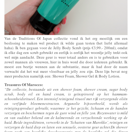
Van de Traditions Of Japan collectie vond ik het erg moeilijk om een
beslissing te maken wel product ik wilde gaan testen (het liefst allemaal
haha). Ik ben gegaan voor de Jelly Body Scrub (prijs €3,99.- 200ml), omdat
ik elke dag een scrub gebruikt en eerlijk is eerlijk het woordje jelly trekt ook
wel mijn aandacht. Deze geur is weer totaal anders en is te gebruiken voor
zowel mannen als vrouwen, hier in huis word die door iedereen gebruikt. Ik
moest een beetje wennen aan de substantie, maar ik had door de naam
verwacht dat het wat meer vloeibaar en jelly zou zijn. Deze lijn bevat nog
meer producten namelijk een: Shower Foam, Shower Gel & Body Lotion.
Treasures Of Marocco:
“De collectie, bestaande uit een shower foam, shower cream, sugar body
scrub, body oil en hand cream, is geïnspireerd op het hammam-
schoonheidsritueel. Een intensief reinigend ritueel met rijk verzorgende oliën
en verfijnde bloemenextracten. Arganolie bijvoorbeeld, wordt als
reinigingsproduct gebruikt, waarmee ze het gezicht, lichaam en de handen
verzorgen en beschermen tegen de gure wind en felle zon. Rozenwater is mild
en van oudsher bekend om de kalmerende en verzachtende werking op de
huid. Beide ingrediënten, verwerkt in de ‘Schatten van Marokko’, reinigen en
verzorgen de huid diep en laten een sensuele, oosterse geur achter.De shower
foam geeft een heerlijke douchesensatie met de heerlijke gel die direct