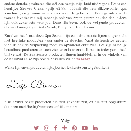
andere douche producten die wél een beetje mijn huid uitdrogen). Het is een
heerlijke Shower Cream (prijs €2,99,- 500ml) die iets dikker/voller qua
structuur , en gewoon weer lekker is om te gebruiken. Deze geur-lijn is de
tweede favoriet van mij, mocht je ook van Argan-geuren houden dan is deze
lijn ook zeker iets voor jou. Deze lijn bevat ook de volgende producten:
Shower Foam, Sugar Body Scrub, Body Oil, Hand Cream.
Kruidvat heeft met deze Spa Secrets lijn echt drie mooie lijnen uitgebracht
met heerlijke producten voor onder de douche. Naast de heerlijke geuren
vind ik ook de verpakking mooi en opvallend eruit zien. Het zijn namelijk
betaalbare producten en toch zien ze er luxe eruit. Ik ben in ieder geval heel
blij verrast! De Spa Secrets producten liggen inmiddels al in de winkels van
webshop
de Kruidvat en ze zijn ook te bestellen via de
.
Welke lijn en/of producten lijkt jou het lekkerste om te gebruiken?
*Dit artikel bevat producten die zelf gekocht zijn, en die zijn opgestuurd
door een merk/bedrijf voor een eerlijke review.
Volg: