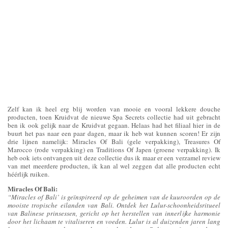
Zelf kan ik heel erg blij worden van mooie en vooral lekkere douche
producten, toen Kruidvat de nieuwe Spa Secrets collectie had uit gebracht
ben ik ook gelijk naar de Kruidvat gegaan. Helaas had het filiaal hier in de
buurt het pas naar een paar dagen, maar ik heb wat kunnen scoren! Er zijn
drie lijnen namelijk: Miracles Of Bali (gele verpakking), Treasures Of
Marocco (rode verpakking) en Traditions Of Japen (groene verpakking). Ik
heb ook iets ontvangen uit deze collectie dus ik maar er een verzamel review
van met meerdere producten, ik kan al wel zeggen dat alle producten echt
héérlijk ruiken.
Miracles Of Bali:
“Miracles of Bali’ is geïnspireerd op de geheimen van de kuuroorden op de
mooiste tropische eilanden van Bali. Ontdek het Lulur-schoonheidsritueel
van Balinese prinsessen, gericht op het herstellen van innerlijke harmonie
door het lichaam te vitaliseren en voeden. Lulur is al duizenden jaren lang