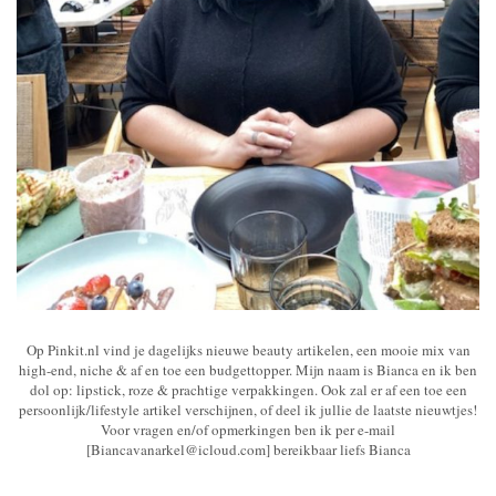
Op Pinkit.nl vind je dagelijks nieuwe beauty artikelen, een mooie mix van
high-end, niche & af en toe een budgettopper. Mijn naam is Bianca en ik ben
dol op: lipstick, roze & prachtige verpakkingen. Ook zal er af een toe een
persoonlijk/lifestyle artikel verschijnen, of deel ik jullie de laatste nieuwtjes!
Voor vragen en/of opmerkingen ben ik per e-mail
[Biancavanarkel@icloud.com] bereikbaar liefs Bianca