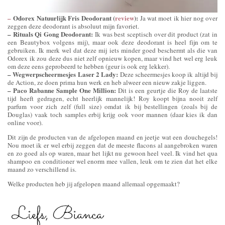
–
Odorex Natuurlijk Fris Deodorant (
review
):
Ja wat moet ik hier nog over
zeggen deze deodorant is absoluut mijn favoriet.
– Rituals Qi Gong Deodorant:
Ik was best sceptisch over dit product (zat in
een Beautybox volgens mij), maar ook deze deodorant is heel fijn om te
gebruiken. Ik merk wel dat deze mij iets minder goed beschermt als die van
Odorex ik zou deze dus niet zelf opnieuw kopen, maar vind het wel erg leuk
om deze eens geprobeerd te hebben (geur is ook erg lekker).
– Wegwerpscheermesjes Laser 2 Lady:
Deze scheermesjes koop ik altijd bij
de Action, ze doen prima hun werk en heb alweer een nieuw zakje liggen.
– Paco Rabanne Sample One Million:
Dit is een geurtje die Roy de laatste
tijd heeft gedragen, echt heerlijk mannelijk! Roy koopt bijna nooit zelf
parfum voor zich zelf (full size) omdat ik bij bestellingen (zoals bij de
Douglas) vaak toch samples erbij krijg ook voor mannen (daar kies ik dan
online voor).
Dit zijn de producten van de afgelopen maand en jeetje wat een douchegels!
Nou moet ik er wel erbij zeggen dat de meeste flacons al aangebroken waren
en zo goed als op waren, maar het lijkt nu gewoon heel veel. Ik vind het qua
shampoo en conditioner wel enorm mee vallen, leuk om te zien dat het elke
maand zo verschillend is.
Welke producten heb jij afgelopen maand allemaal opgemaakt?