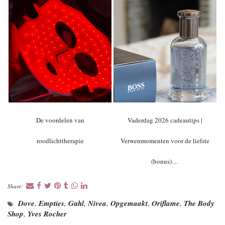
De voordelen van
Vaderdag 2026 cadeautips |
roodlichttherapie
Verwenmomenten voor de liefste
(bonus)…
Share:
Dove
,
Empties
,
Guhl
,
Nivea
,
Opgemaakt
,
Oriflame
,
The Body
Shop
,
Yves Rocher