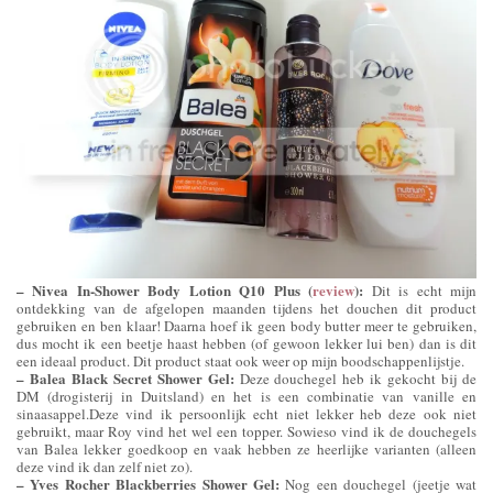
– Nivea In-Shower Body Lotion Q10 Plus (
review
):
Dit is echt mijn
ontdekking van de afgelopen maanden tijdens het douchen dit product
gebruiken en ben klaar! Daarna hoef ik geen body butter meer te gebruiken,
dus mocht ik een beetje haast hebben (of gewoon lekker lui ben) dan is dit
een ideaal product. Dit product staat ook weer op mijn boodschappenlijstje.
– Balea Black Secret Shower Gel:
Deze douchegel heb ik gekocht bij de
DM (drogisterij in Duitsland) en het is een combinatie van vanille en
sinaasappel.Deze vind ik persoonlijk echt niet lekker heb deze ook niet
gebruikt, maar Roy vind het wel een topper. Sowieso vind ik de douchegels
van Balea lekker goedkoop en vaak hebben ze heerlijke varianten (alleen
deze vind ik dan zelf niet zo).
– Yves Rocher Blackberries Shower Gel:
Nog een douchegel (jeetje wat