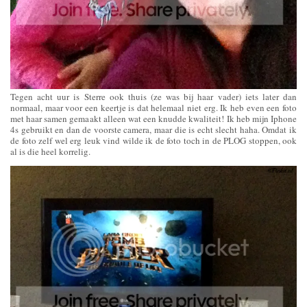
Tegen acht uur is Sterre ook thuis (ze was bij haar vader) iets later dan
normaal, maar voor een keertje is dat helemaal niet erg. Ik heb even een foto
met haar samen gemaakt alleen wat een knudde kwaliteit! Ik heb mijn Iphone
4s gebruikt en dan de voorste camera, maar die is echt slecht haha. Omdat ik
de foto zelf wel erg leuk vind wilde ik de foto toch in de PLOG stoppen, ook
al is die heel korrelig.