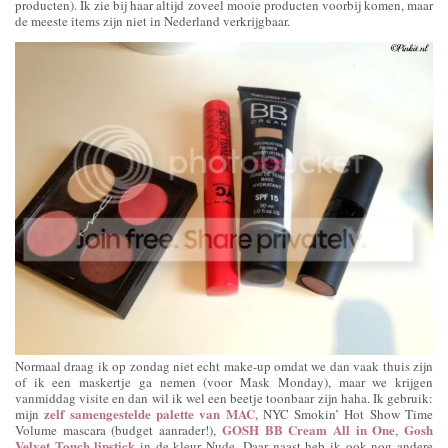
producten). Ik zie bij haar altijd zoveel mooie producten voorbij komen, maar
de meeste items zijn niet in Nederland verkrijgbaar.
Normaal draag ik op zondag niet echt make-up omdat we dan vaak thuis zijn
of ik een maskertje ga nemen (voor Mask Monday), maar we krijgen
vanmiddag visite en dan wil ik wel een beetje toonbaar zijn haha. Ik gebruik:
zelf samengestelde palette van MAC
mijn
, NYC Smokin’ Hot Show Time
GOSH BB Cream All in One
Gosh
Volume mascara (budget aanrader!),
,
Velvet Touch lipstick
in de kleur Nude. Daar naast heb ik ook nog andere