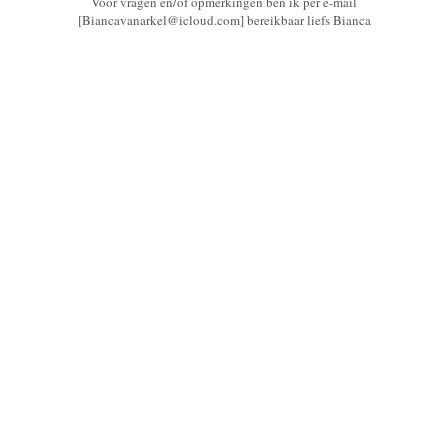
Voor vragen en/of opmerkingen ben ik per e-mail
[Biancavanarkel@icloud.com] bereikbaar liefs Bianca