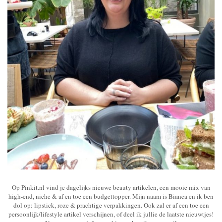
Op Pinkit.nl vind je dagelijks nieuwe beauty artikelen, een mooie mix van
high-end, niche & af en toe een budgettopper. Mijn naam is Bianca en ik ben
dol op: lipstick, roze & prachtige verpakkingen. Ook zal er af een toe een
persoonlijk/lifestyle artikel verschijnen, of deel ik jullie de laatste nieuwtjes!