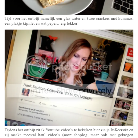
Tijd voor het ontbijt namelijk een glas water en twee crackers met hummus,
een plakje kipfilet en wat peper…erg lekker!
Tijdens het ontbijt zit ik Youtube video’s te bekijken hier zie je ItsKeerstin en
zij maakt meestal haul video’s (soort shoplog, maar ook met gekregen