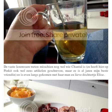
De vaste lezeressen weten misschien nog wel wie Chantal is (ze heeft hier op
Pinkit ook wel eens artikelen geschreven, maar ze is al jaren mijn beste
vriendin) ze is even langs gekomen met haar man en lieve dochtertje Elise.