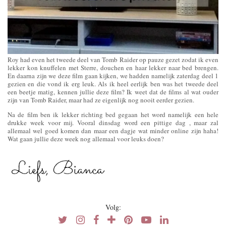
Roy had even het tweede deel van Tomb Raider op pauze gezet zodat ik even
lekker kon knuffelen met Sterre, douchen en haar lekker naar bed brengen.
En daarna zijn we deze film gaan kijken, we hadden namelijk zaterdag deel 1
gezien en die vond ik erg leuk. Als ik heel eerlijk ben was het tweede deel
een beetje matig, kennen jullie deze film? Ik weet dat de films al wat ouder
zijn van Tomb Raider, maar had ze eigenlijk nog nooit eerder gezien.
Na de film ben ik lekker richting bed gegaan het word namelijk een hele
drukke week voor mij. Vooral dinsdag word een pittige dag , maar zal
allemaal wel goed komen dan maar een dagje wat minder online zijn haha!
Wat gaan jullie deze week nog allemaal voor leuks doen?
Volg: