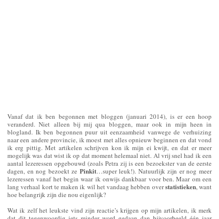
Vanaf dat ik ben begonnen met bloggen (januari 2014), is er een hoop
veranderd. Niet alleen bij mij qua bloggen, maar ook in mijn heen in
blogland. Ik ben begonnen puur uit eenzaamheid vanwege de verhuizing
naar een andere provincie, ik moest met alles opnieuw beginnen en dat vond
ik erg pittig. Met artikelen schrijven kon ik mijn ei kwijt, en dat er meer
mogelijk was dat wist ik op dat moment helemaal niet. Al vrij snel had ik een
aantal lezeressen opgebouwd (zoals Petra zij is een bezoekster van de eerste
Pinkit
dagen, en nog bezoekt ze
…super leuk!). Natuurlijk zijn er nog meer
lezeressen vanaf het begin waar ik onwijs dankbaar voor ben. Maar om een
statistieken
lang verhaal kort te maken ik wil het vandaag hebben over
, want
hoe belangrijk zijn die nou eigenlijk?
Wat ik zelf het leukste vind zijn reactie’s krijgen op mijn artikelen, ik merk
dat dit tegenwoordig iets minder word gedaan dan bijvoorbeeld één jaar