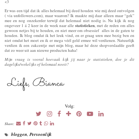
<3
Er was een tijd dat ik alles helemaal bij deed houden wie mij deed ontvolgen
( via unfollowers.com), maar waarom? Ik maakte mij daar alleen maar “gek”
mee en nog onzekerder terwijl dat helemaal niet nodig is. Nu kijk ik nog
statistieken
ongeveer 1 á 2 keer in de week naar alle
, met de reden om alles
gewoon netjes bij te houden, en niet meer om obsessief alles in de gaten te
houden. Ik blog omdat ik het leuk vind, en er graag uren mee bezig ben en
niet omdat het moet en ik er mega véél geld ermee wil verdienen. Natuurlijk
verdien ik een zakcentje met mijn blog, maar hé deze shopverslaafde geeft
dat zo weer uit aan nieuwe producten haha!
Mijn vraag is vooral hoevaak kijk jij naar je statistieken, doe je dit
dagelijks/wekelijks of helemaal nooit?
Volg:
Share:
bloggen
,
Persoonlijk