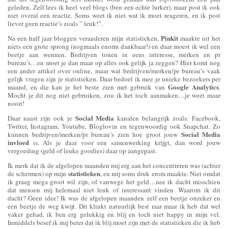
geleden. Zelf lees ik heel veel blogs (ben een echte lurker), maar post ik ook
niet overal een reactie. Soms weet ik niet wat ik moet reageren, en ik post
liever geen reactie’s zoals ” leuk!”.
Pinkit
Na een half jaar bloggen veranderen mijn statistieken,
maakte uit het
niets een grote sprong (nogmaals enorm dankbaar!) en daar moest ik wel een
beetje aan wennen. Bedrijven tonen in eens interesse, merken en pr
bureau’s…en moet je dan maar op alles ook gelijk ja zeggen? Hier komt nog
een ander artikel over online, maar wat bedrijven/merken/pr bureau’s vaak
gelijk vragen zijn je statistieken. Daar bedoel ik mee je unieke bezoekers per
Google Analytics
maand, en die kan je het beste zien met gebruik van
.
Mocht je dit nog niet gebruiken, zou ik het toch aanmaken…je weet maar
nooit!
Social Media
Daar naast zijn ook je
kanalen belangrijk zoals: Facebook,
Twitter, Instagram, Youtube, Bloglovin en tegenwoordig ook Snapchat. Zo
Social Media
kunnen bedrijven/merken/pr bureau’s zien hoe groot jouw
invloed
is. Als je daar voor een samenwerking krijgt, dan word jouw
vergoeding (geld of leuke goodies) daar op aangepast.
Ik merk dat ik de afgelopen maanden mij erg aan het concentreren was (achter
statistieken
de schermen) op mijn
, en mij soms druk erom maakte. Niet omdat
ik graag mega groot wil zijn, of vanwege het geld…nee ik dacht misschien
dat mensen mij helemaal niet leuk of interessant vinden. Waarom ik dit
dacht? Geen idee! Ik was de afgelopen maanden zelf een beetje onzeker en
een beetje de weg kwijt. Dit klinkt natuurlijk best raar maar ik heb dat wel
vaker gehad, ik ben erg gelukkig en blij en toch niet happy in mijn vel.
Inmiddels besef ik mij beter dat ik blij moet zijn met de statistieken die ik heb