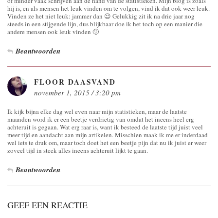
of minder vaak schrijven aan de hand van de statistieken. Mijn blog is zoals
hij is, en als mensen het leuk vinden om te volgen, vind ik dat ook weer leuk.
Vinden ze het niet leuk: jammer dan 😉 Gelukkig zit ik na drie jaar nog
steeds in een stijgende lijn, dus blijkbaar doe ik het toch op een manier die
andere mensen ook leuk vinden 🙂
Beantwoorden
FLOOR DAASVAND
november 1, 2015 / 3:20 pm
Ik kijk bijna elke dag wel even naar mijn statistieken, maar de laatste
maanden word ik er een beetje verdrietig van omdat het ineens heel erg
achteruit is gegaan. Wat erg raar is, want ik besteed de laatste tijd juist veel
meer tijd en aandacht aan mijn artikelen. Misschien maak ik me er inderdaad
wel iets te druk om, maar toch doet het een beetje pijn dat nu ik juist er weer
zoveel tijd in steek alles ineens achteruit lijkt te gaan.
Beantwoorden
GEEF EEN REACTIE