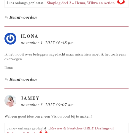
Shoplog deel 2 – Hema, Wibra en Action
Lies onlangs geplaatst…
Beantwoorden
ILONA
november 1, 2017 / 6:48 pm
Ik heb nooit over beleggen nagedacht maar misschien moet ik het toch eens
overwegen.
Ilona
Beantwoorden
JAMEY
november 3, 2017 / 9:07 am
Wat een goed idee om er een Vision bord bij te maken!
Review & Swatches ORLY Darlings of
Jamey onlangs geplaatst…