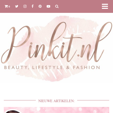
0
NIEUWE ARTIKELEN: