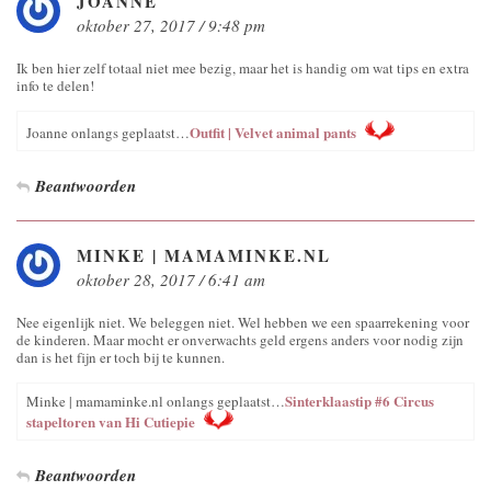
JOANNE
oktober 27, 2017 / 9:48 pm
Ik ben hier zelf totaal niet mee bezig, maar het is handig om wat tips en extra
info te delen!
Outfit | Velvet animal pants
Joanne onlangs geplaatst…
Beantwoorden
MINKE | MAMAMINKE.NL
oktober 28, 2017 / 6:41 am
Nee eigenlijk niet. We beleggen niet. Wel hebben we een spaarrekening voor
de kinderen. Maar mocht er onverwachts geld ergens anders voor nodig zijn
dan is het fijn er toch bij te kunnen.
Sinterklaastip #6 Circus
Minke | mamaminke.nl onlangs geplaatst…
stapeltoren van Hi Cutiepie
Beantwoorden