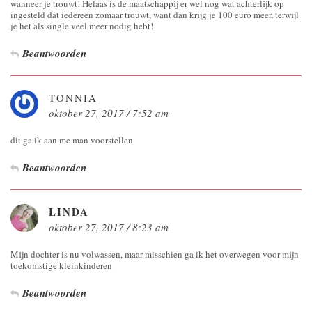
wanneer je trouwt! Helaas is de maatschappij er wel nog wat achterlijk op
ingesteld dat iedereen zomaar trouwt, want dan krijg je 100 euro meer, terwijl
je het als single veel meer nodig hebt!
Beantwoorden
TONNIA
oktober 27, 2017 / 7:52 am
dit ga ik aan me man voorstellen
Beantwoorden
LINDA
oktober 27, 2017 / 8:23 am
Mijn dochter is nu volwassen, maar misschien ga ik het overwegen voor mijn
toekomstige kleinkinderen
Beantwoorden