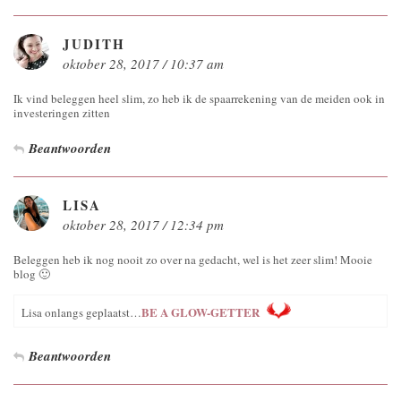
JUDITH
oktober 28, 2017 / 10:37 am
Ik vind beleggen heel slim, zo heb ik de spaarrekening van de meiden ook in
investeringen zitten
Beantwoorden
LISA
oktober 28, 2017 / 12:34 pm
Beleggen heb ik nog nooit zo over na gedacht, wel is het zeer slim! Mooie
blog 🙂
BE A GLOW-GETTER
Lisa onlangs geplaatst…
Beantwoorden