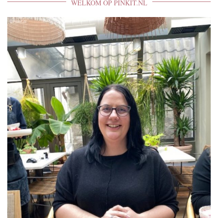
WELKOM OP PINKIT.NL