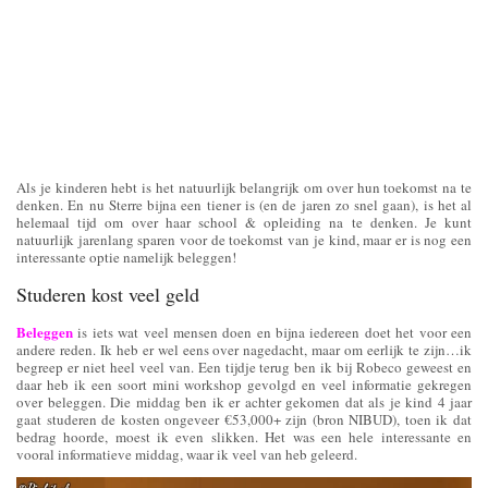
Als je kinderen hebt is het natuurlijk belangrijk om over hun toekomst na te
denken. En nu Sterre bijna een tiener is (en de jaren zo snel gaan), is het al
helemaal tijd om over haar school & opleiding na te denken. Je kunt
natuurlijk jarenlang sparen voor de toekomst van je kind, maar er is nog een
interessante optie namelijk beleggen!
Studeren kost veel geld
Beleggen
is iets wat veel mensen doen en bijna iedereen doet het voor een
andere reden. Ik heb er wel eens over nagedacht, maar om eerlijk te zijn…ik
begreep er niet heel veel van. Een tijdje terug ben ik bij Robeco geweest en
daar heb ik een soort mini workshop gevolgd en veel informatie gekregen
over beleggen. Die middag ben ik er achter gekomen dat als je kind 4 jaar
gaat studeren de kosten ongeveer €53,000+ zijn (bron NIBUD), toen ik dat
bedrag hoorde, moest ik even slikken. Het was een hele interessante en
vooral informatieve middag, waar ik veel van heb geleerd.