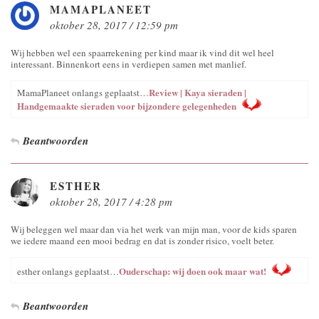
MAMAPLANEET
oktober 28, 2017 / 12:59 pm
Wij hebben wel een spaarrekening per kind maar ik vind dit wel heel
interessant. Binnenkort eens in verdiepen samen met manlief.
Review | Kaya sieraden |
MamaPlaneet onlangs geplaatst…
Handgemaakte sieraden voor bijzondere gelegenheden
Beantwoorden
ESTHER
oktober 28, 2017 / 4:28 pm
Wij beleggen wel maar dan via het werk van mijn man, voor de kids sparen
we iedere maand een mooi bedrag en dat is zonder risico, voelt beter.
Ouderschap: wij doen ook maar wat!
esther onlangs geplaatst…
Beantwoorden