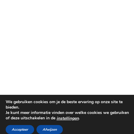
We gebruiken cookies om je de beste ervaring op onze site te
bieden.
Je kunt meer informatie vinden over welke cookies we gebruiken
of deze uitschakelen in de
.
instellingen
©PINKIT.NL 2014-2025
THEME CREATED BY
pipdig
Accepteer
Afwijzen