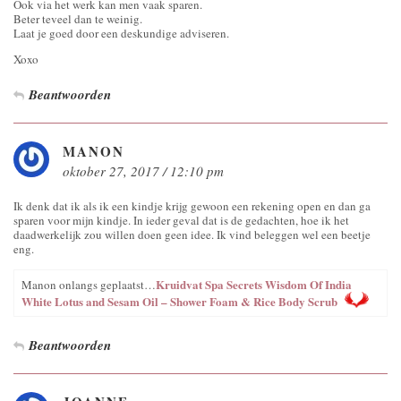
Ook via het werk kan men vaak sparen.
Beter teveel dan te weinig.
Laat je goed door een deskundige adviseren.
Xoxo
Beantwoorden
MANON
oktober 27, 2017 / 12:10 pm
Ik denk dat ik als ik een kindje krijg gewoon een rekening open en dan ga
sparen voor mijn kindje. In ieder geval dat is de gedachten, hoe ik het
daadwerkelijk zou willen doen geen idee. Ik vind beleggen wel een beetje
eng.
Kruidvat Spa Secrets Wisdom Of India
Manon onlangs geplaatst…
White Lotus and Sesam Oil – Shower Foam & Rice Body Scrub
Beantwoorden