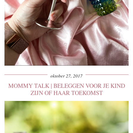
oktober 27, 2017
MOMMY TALK | BELEGGEN VOOR JE KIND
ZIJN OF HAAR TOEKOMST