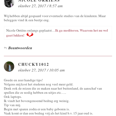
oktober 27, 2017 / 8:57 am
Wij hebben altijd gespaard voor eventuele studies van de kinderen. Maar
beleggen vind ik een beetje eng.
Ik ga mediteren. Waarom het nu wel
Nicole Orriëns onlangs geplaatst…
gaat lukken!
Beantwoorden
CHUCKY1012
oktober 27, 2017 / 10:05 am
Goede en zeer handige tips!
Volgens mij kost het studeren nog veel meer geld.
Denk ook de reizen die ze maken naar het buitenland, de aanschaf van
spullen die ze nodig hebben en uitjes etc…..
Ook laptops.
Ik vindt het bovengenoemd bedrag erg weinig.
Tip van mij.
Begin met sparen zodra er een baby geboren is.
Vaak komt er dan een bedrag vrij als het kind b.v. 15 jaar oud is.