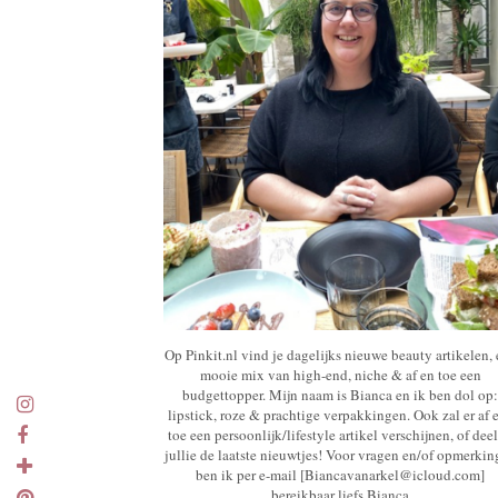
Op Pinkit.nl vind je dagelijks nieuwe beauty artikelen,
mooie mix van high-end, niche & af en toe een
budgettopper. Mijn naam is Bianca en ik ben dol op:
lipstick, roze & prachtige verpakkingen. Ook zal er af 
toe een persoonlijk/lifestyle artikel verschijnen, of deel
jullie de laatste nieuwtjes! Voor vragen en/of opmerki
ben ik per e-mail [Biancavanarkel@icloud.com]
bereikbaar liefs Bianca