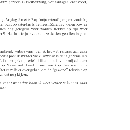
dure periode is (verbouwing, verjaardagen enzovoort)
g. Vrijdag 5 mei is Roy (mijn vriend) jarig en wordt hij
n, want op zaterdag is het feest. Zaterdag vieren Roy en
alles nog geregeld voor worden (lekker op tijd weer
 9! Het laatste jaar voor dat ze de tien-getallen in gaat.
ndheid, verbouwing) ben ik het wat rustiger aan gaan
edia post ik minder vaak, sowieso is dat algoritme iets
 Ik ben gek op serie’s kijken, dat is voor mij echt een
p Videoland. Héérlijk met een kop thee naar oude
het er zelfs er over gehad, om de “gewone” televisie op
en dat nog kijken.
en vanaf maandag hoop ik weer verder te kunnen gaan
tie?