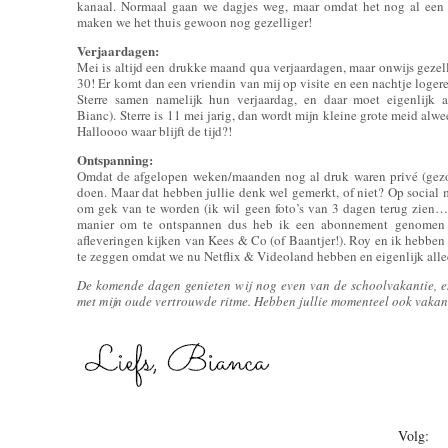
kanaal. Normaal gaan we dagjes weg, maar omdat het nog al een 
maken we het thuis gewoon nog gezelliger!
Verjaardagen:
Mei is altijd een drukke maand qua verjaardagen, maar onwijs gezelli
30! Er komt dan een vriendin van mij op visite en een nachtje logere
Sterre samen namelijk hun verjaardag, en daar moet eigenlijk 
Bianc). Sterre is 11 mei jarig, dan wordt mijn kleine grote meid alweer
Halloooo waar blijft de tijd?!
Ontspanning:
Omdat de afgelopen weken/maanden nog al druk waren privé (gezo
doen. Maar dat hebben jullie denk wel gemerkt, of niet? Op social m
om gek van te worden (ik wil geen foto’s van 3 dagen terug zien…).
manier om te ontspannen dus heb ik een abonnement genomen o
afleveringen kijken van Kees & Co (of Baantjer!). Roy en ik hebben 
te zeggen omdat we nu Netflix & Videoland hebben en eigenlijk alle
De komende dagen genieten wij nog even van de schoolvakantie, 
met mijn oude vertrouwde ritme. Hebben jullie momenteel ook vakan
Volg: