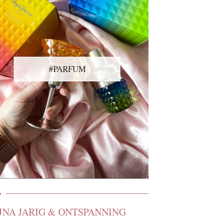
#PARFUM
7
IJNA JARIG & ONTSPANNING