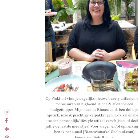
Op Pinkit.nl vind je dagelijks nieuwe beauty artikelen,
mooie mix van high-end, niche & af en toe een
budgettopper. Mijn naam is Bianca en ik ben dol op:
lipstick, roze & prachtige verpakkingen. Ook zal er af 
toe een persoonlijk/lifestyle artikel verschijnen, of deel
jullie de laatste nieuwtjes! Voor vragen en/of opmerki
ben ik per e-mail [Biancavanarkel@icloud.com]
bereikbaar liefs Bianca