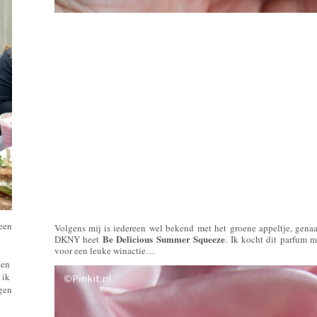
 een
Volgens mij is iedereen wel bekend met het groene appeltje, gen
Be Delicious Summer Squeeze
DKNY heet
. Ik kocht dit parfum m
voor een leuke winactie…
een
 ik
ngen