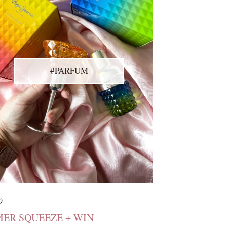
#PARFUM
0
ER SQUEEZE + WIN