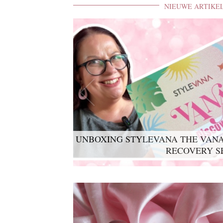
NIEUWE ARTIKE
UNBOXING STYLEVANA THE VANA
LYKO LOVABLES THE BDAY K
RECOVERY S