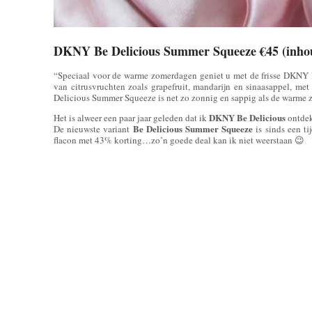
DKNY Be Delicious Summer Squeeze €45 (inhoud
“Speciaal voor de warme zomerdagen geniet u met de frisse DKNY
van citrusvruchten zoals grapefruit, mandarijn en sinaasappel, m
Delicious Summer Squeeze is net zo zonnig en sappig als de warme
DKNY Be Delicious
Het is alweer een paar jaar geleden dat ik
ontdekt
Be Delicious Summer Squeeze
De nieuwste variant
is sinds een t
flacon met 43% korting…zo’n goede deal kan ik niet weerstaan 😉