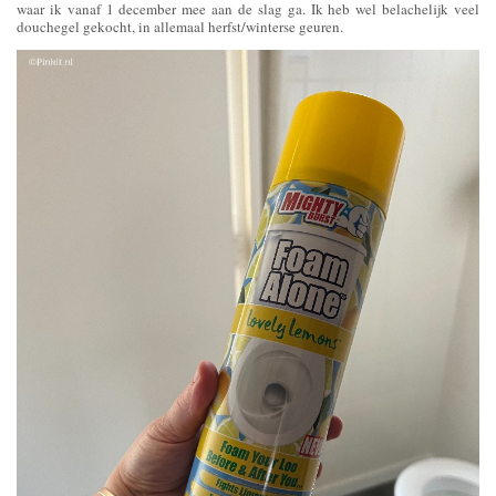
waar ik vanaf 1 december mee aan de slag ga. Ik heb wel belachelijk veel
douchegel gekocht, in allemaal herfst/winterse geuren.