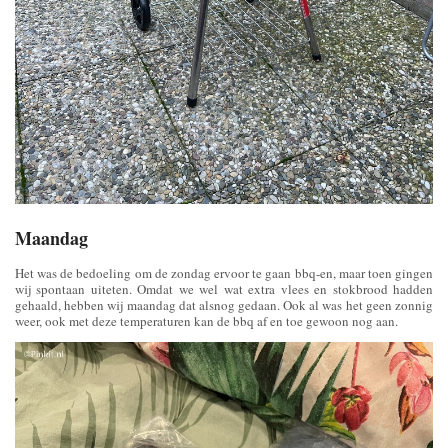
Maandag
Het was de bedoeling om de zondag ervoor te gaan bbq-en, maar toen gingen
wij spontaan uiteten. Omdat we wel wat extra vlees en stokbrood hadden
gehaald, hebben wij maandag dat alsnog gedaan. Ook al was het geen zonnig
weer, ook met deze temperaturen kan de bbq af en toe gewoon nog aan.