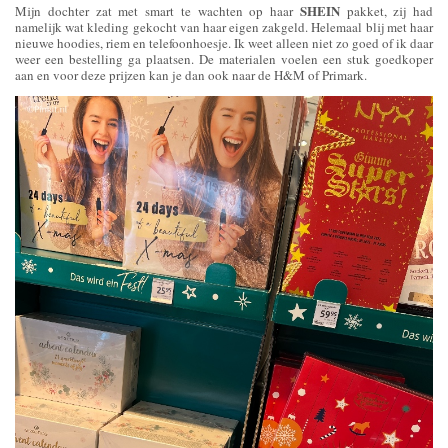
SHEIN
Mijn dochter zat met smart te wachten op haar
pakket, zij had
namelijk wat kleding gekocht van haar eigen zakgeld. Helemaal blij met haar
nieuwe hoodies, riem en telefoonhoesje. Ik weet alleen niet zo goed of ik daar
weer een bestelling ga plaatsen. De materialen voelen een stuk goedkoper
aan en voor deze prijzen kan je dan ook naar de H&M of Primark.