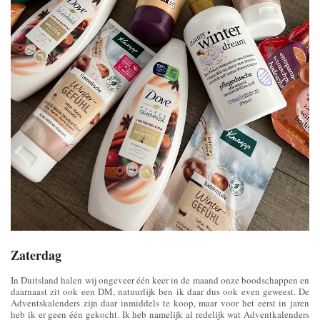
Zaterdag
In Duitsland halen wij ongeveer één keer in de maand onze boodschappen en
daarnaast zit ook een DM, natuurlijk ben ik daar dus ook even geweest. De
Adventskalenders zijn daar inmiddels te koop, maar voor het eerst in jaren
heb ik er geen één gekocht. Ik heb namelijk al redelijk wat Adventkalenders