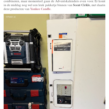
combineren, maar momenteel gaan de Adventskalenders even voor. Er komt
Scent Cirkle
in de middag nog wel een leuk pakketje binnen van
, met daarin
Yankee Candle
deze producten van
.