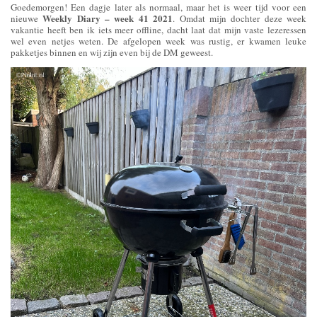
Goedemorgen! Een dagje later als normaal, maar het is weer tijd voor een
Weekly Diary – week 41 2021
nieuwe
. Omdat mijn dochter deze week
vakantie heeft ben ik iets meer offline, dacht laat dat mijn vaste lezeressen
wel even netjes weten. De afgelopen week was rustig, er kwamen leuke
pakketjes binnen en wij zijn even bij de DM geweest.