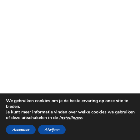
We gebruiken cookies om je de beste ervaring op onze site te
bieden.
Je kunt meer informatie vinden over welke cookies we gebruiken
©PINKIT.NL 2014-2025
of deze uitschakelen in de
.
instellingen
THEME CREATED BY
pipdig
Accepteer
Afwijzen