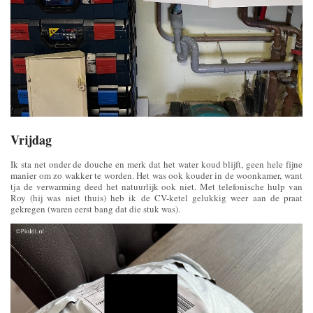
Vrijdag
Ik sta net onder de douche en merk dat het water koud blijft, geen hele fijne
manier om zo wakker te worden. Het was ook kouder in de woonkamer, want
tja de verwarming deed het natuurlijk ook niet. Met telefonische hulp van
Roy (hij was niet thuis) heb ik de CV-ketel gelukkig weer aan de praat
gekregen (waren eerst bang dat die stuk was).