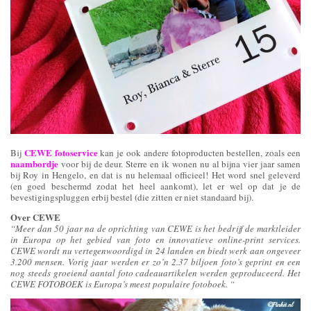
CEWE fotoservice
Bij
kan je ook andere fotoproducten bestellen, zoals een
naambordje
voor bij de deur. Sterre en ik wonen nu al bijna vier jaar samen
bij Roy in Hengelo, en dat is nu helemaal officieel! Het word snel geleverd
(en goed beschermd zodat het heel aankomt), let er wel op dat je de
bevestigingspluggen erbij bestel (die zitten er niet standaard bij).
Over CEWE
“Meer dan 50 jaar na de oprichting van CEWE is het bedrijf de marktleider
in Europa op het gebied van foto en innovatieve online-print services.
CEWE wordt nu vertegenwoordigd in 24 landen en biedt werk aan ongeveer
3.200 mensen. Vorig jaar werden er zo’n 2.37 biljoen foto’s geprint en een
nog steeds groeiend aantal foto cadeauartikelen werden geproduceerd. Het
CEWE FOTOBOEK is Europa’s meest populaire fotoboek. “