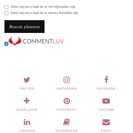
Stuur mij een e-mail als er vervolgreacties zijn.
Stuur mij een e-mail als er nieuwe berichten zijn.
TWITTER
INSTAGRAM
FACEBOOK
BLOGLOVIN
PINTEREST
YOUTUBE
LINKEDIN
GOODREADS
EMAIL