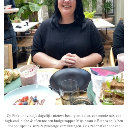
Op Pinkit.nl vind je dagelijks nieuwe beauty artikelen, een mooie mix van
high-end, niche & af en toe een budgettopper. Mijn naam is Bianca en ik ben
dol op: lipstick, roze & prachtige verpakkingen. Ook zal er af een toe een