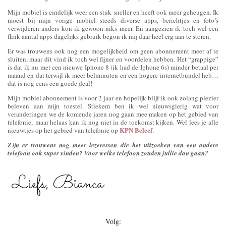
Mijn mobiel is eindelijk weer een stuk sneller en heeft ook meer geheugen. Ik
moest bij mijn vorige mobiel steeds diverse apps, berichtjes en foto’s
verwijderen anders kon ik gewoon niks meer. En aangezien ik toch wel een
flink aantal apps dagelijks gebruik begon ik mij daar heel erg aan te storen.
Er was trouwens ook nog een mogelijkheid om geen abonnement meer af te
sluiten, maar dit vind ik toch wel fijner en voordelen hebben. Het “grappige”
is dat ik nu met een nieuwe Iphone 8 (ik had de Iphone 6s) minder betaal per
maand en dat terwijl ik meer belminuten en een hogere internetbundel heb…
dat is nog eens een goede deal!
Mijn mobiel abonnement is voor 2 jaar en hopelijk blijf ik ook zolang plezier
beleven aan mijn toestel. Stiekem ben ik wel nieuwsgierig wat voor
veranderingen we de komende jaren nog gaan mee maken op het gebied van
telefonie, maar helaas kan ik nog niet in de toekomst kijken. Wel lees je alle
KPN Beleef
nieuwtjes op het gebied van telefonie op
.
Zijn er trouwens nog meer lezeressen die het uitzoeken van een andere
telefoon ook super vinden? Voor welke telefoon zouden jullie dan gaan?
Volg: