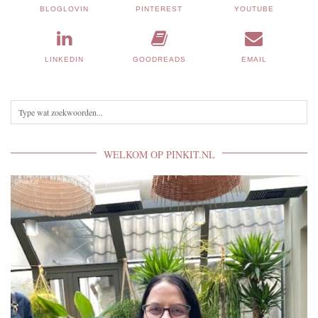
BLOGLOVIN
PINTEREST
YOUTUBE
LINKEDIN
GOODREADS
EMAIL
WELKOM OP PINKIT.NL