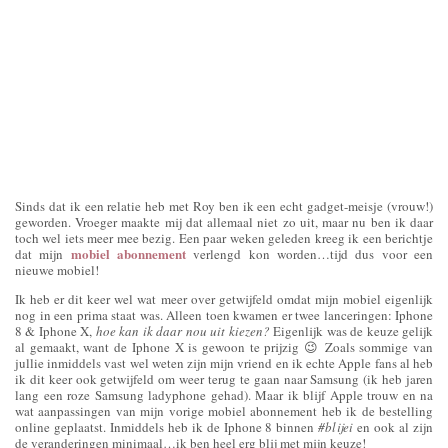
Sinds dat ik een relatie heb met Roy ben ik een echt gadget-meisje (vrouw!)
geworden. Vroeger maakte mij dat allemaal niet zo uit, maar nu ben ik daar
toch wel iets meer mee bezig. Een paar weken geleden kreeg ik een berichtje
mobiel abonnement
dat mijn
verlengd kon worden…tijd dus voor een
nieuwe mobiel!
Ik heb er dit keer wel wat meer over getwijfeld omdat mijn mobiel eigenlijk
nog in een prima staat was. Alleen toen kwamen er twee lanceringen: Iphone
8 & Iphone X,
hoe kan ik daar nou uit kiezen?
Eigenlijk was de keuze gelijk
al gemaakt, want de Iphone X is gewoon te prijzig 😉 Zoals sommige van
jullie inmiddels vast wel weten zijn mijn vriend en ik echte Apple fans al heb
ik dit keer ook getwijfeld om weer terug te gaan naar Samsung (ik heb jaren
lang een roze Samsung ladyphone gehad). Maar ik blijf Apple trouw en na
wat aanpassingen van mijn vorige mobiel abonnement heb ik de bestelling
online geplaatst. Inmiddels heb ik de Iphone 8 binnen
#blijei
en ook al zijn
de veranderingen minimaal…ik ben heel erg blij met mijn keuze!