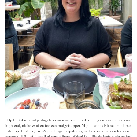
Op Pinkit.nl vind je dagelijks nieuwe beauty artikelen, een mooie mix van
high-end, niche & af en toe een budgettopper. Mijn naam is Bianca en ik ben
dol op: lipstick, roze & prachtige verpakkingen. Ook zal er af een toe een
persoonlijk/lifestyle artikel verschijnen, of deel ik jullie de laatste nieuwtjes!