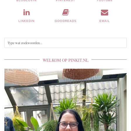
BLOGLOVIN
PINTEREST
YOUTUBE
LINKEDIN
GOODREADS
EMAIL
WELKOM OP PINKIT.NL