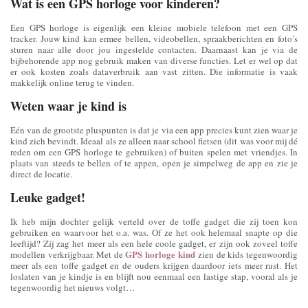
Wat is een GPS horloge voor kinderen?
Een GPS horloge is eigenlijk een kleine mobiele telefoon met een GPS
tracker. Jouw kind kan ermee bellen, videobellen, spraakberichten en foto’s
sturen naar alle door jou ingestelde contacten. Daarnaast kan je via de
bijbehorende app nog gebruik maken van diverse functies. Let er wel op dat
er ook kosten zoals dataverbruik aan vast zitten. Die informatie is vaak
makkelijk online terug te vinden.
Weten waar je kind is
Één van de grootste pluspunten is dat je via een app precies kunt zien waar je
kind zich bevindt. Ideaal als ze alleen naar school fietsen (dit was voor mij dé
reden om een GPS horloge te gebruiken) of buiten spelen met vriendjes. In
plaats van steeds te bellen of te appen, open je simpelweg de app en zie je
direct de locatie.
Leuke gadget!
Ik heb mijn dochter gelijk verteld over de toffe gadget die zij toen kon
gebruiken en waarvoor het o.a. was. Of ze het ook helemaal snapte op die
leeftijd? Zij zag het meer als een hele coole gadget, er zijn ook zoveel toffe
GPS horloge kind
modellen verkrijgbaar. Met de
zien de kids tegenwoordig
meer als een toffe gadget en de ouders krijgen daardoor iets meer rust. Het
loslaten van je kindje is en blijft nou eenmaal een lastige stap, vooral als je
tegenwoordig het nieuws volgt…