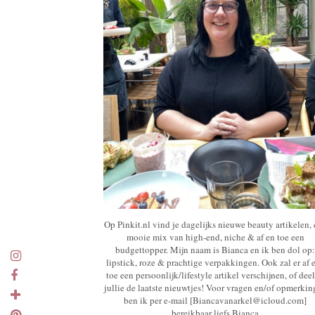
Op Pinkit.nl vind je dagelijks nieuwe beauty artikelen,
mooie mix van high-end, niche & af en toe een
budgettopper. Mijn naam is Bianca en ik ben dol op:
lipstick, roze & prachtige verpakkingen. Ook zal er af 
toe een persoonlijk/lifestyle artikel verschijnen, of deel
jullie de laatste nieuwtjes! Voor vragen en/of opmerki
ben ik per e-mail [Biancavanarkel@icloud.com]
bereikbaar liefs Bianca