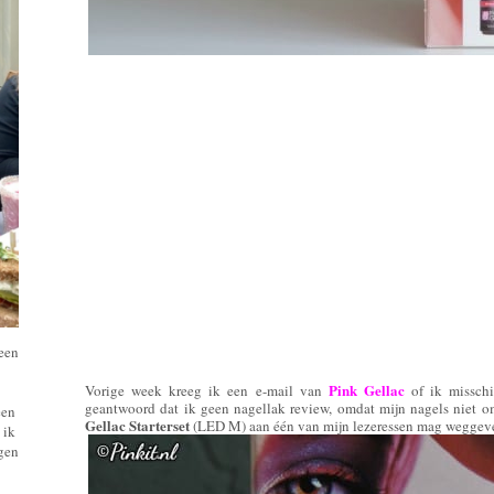
 een
Pink Gellac
Vorige week kreeg ik een e-mail van
of ik misschie
geantwoord dat ik geen nagellak review, omdat mijn nagels niet om
een
Gellac Starterset
(LED M) aan één van mijn lezeressen mag weggev
 ik
ngen