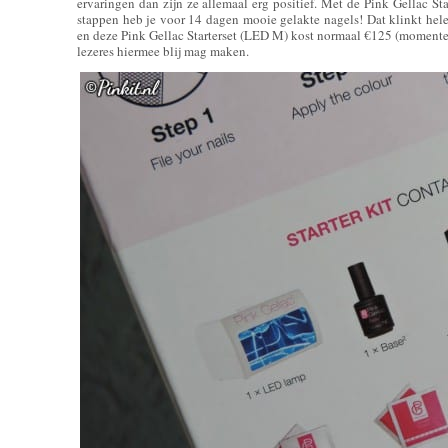
ervaringen dan zijn ze allemaal erg positief. Met de Pink Gellac Star
stappen heb je voor 14 dagen mooie gelakte nagels! Dat klinkt helem
en deze Pink Gellac Starterset (LED M) kost normaal €125 (momentee
lezeres hiermee blij mag maken.