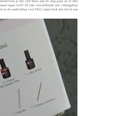
terset kan je dus zelf thuis aan de slag gaan en in drie
aal super toch? Er zijn verschillende sets verkrijgbaar
l in de aanbieding voor €62), super leuk dus dat ik een