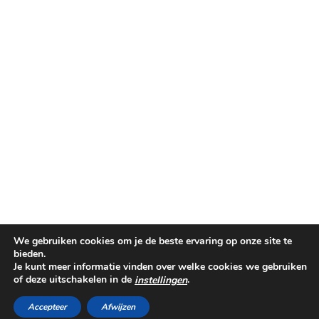
We gebruiken cookies om je de beste ervaring op onze site te
bieden.
Je kunt meer informatie vinden over welke cookies we gebruiken
of deze uitschakelen in de
.
instellingen
©PINKIT.NL 2014-2025
THEME CREATED BY
pipdig
Accepteer
Afwijzen