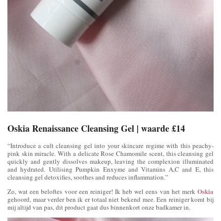
Oskia Renaissance Cleansing Gel | waarde £14
“Introduce a cult cleansing gel into your skincare regime with this peachy-
pink skin miracle. With a delicate Rose Chamomile scent, this cleansing gel
quickly and gently dissolves makeup, leaving the complexion illuminated
and hydrated. Utilising Pumpkin Enxyme and Vitamins A,C and E, this
cleansing gel detoxifies, soothes and reduces inflammation.”
Oskia
Zo, wat een beloftes voor een reiniger! Ik heb wel eens van het merk
gehoord, maar verder ben ik er totaal niet bekend mee. Een reiniger komt bij
mij altijd van pas, dit product gaat dus binnenkort onze badkamer in.