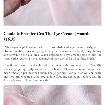
Caudalie Premier Cru The Eye Cream | waarde
£16,35
“Give eyes a pick me up with this sophisticated eye cream. Designed to
obscure visible signs of aging, this eye cream works instantly, brightening
and refreshing the eye area. When applied this eye cream helps to firm the
skin, whilst reducing the appearance of dark circles for a healthier finish.”
Caudalie
Nou ik heb deze maand echt geluk, want ook de producten van
staan nog op mijn lijstje om eens te proberen. Het is wel een mini oogcrème,
maar omdat je per keer een klein beetje gebruikt kan je hier wel een tijdje
mee vooruit. Mochten jullie nog andere Caudalie aanraders hebben, laat die
dan a.u.b. even achter in een reactie.