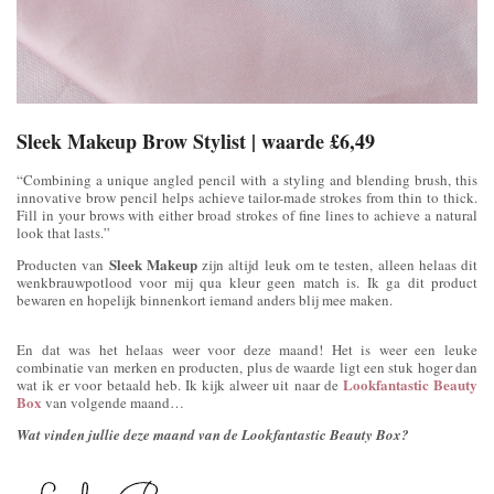
Sleek Makeup Brow Stylist | waarde £6,49
“Combining a unique angled pencil with a styling and blending brush, this
innovative brow pencil helps achieve tailor-made strokes from thin to thick.
Fill in your brows with either broad strokes of fine lines to achieve a natural
look that lasts.”
Sleek
Makeup
Producten van
zijn altijd leuk om te testen, alleen helaas dit
wenkbrauwpotlood voor mij qua kleur geen match is. Ik ga dit product
bewaren en hopelijk binnenkort iemand anders blij mee maken.
En dat was het helaas weer voor deze maand! Het is weer een leuke
combinatie van merken en producten, plus de waarde ligt een stuk hoger dan
Lookfantastic Beauty
wat ik er voor betaald heb. Ik kijk alweer uit naar de
Box
van volgende maand…
Wat vinden jullie deze maand van de Lookfantastic Beauty Box?