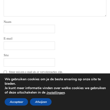
Naam
E-mail
Site
Stuur mij een e-mail als er vervolgreacties zijn.
Stuur mij een e-mail als er nieuwe berichten zijn.
We gebruiken cookies om je de beste ervaring op onze site te
bieden.
Je kunt meer informatie vinden over welke cookies we gebruiken
of deze uitschakelen in de
.
instellingen
Accepteer
Afwijzen