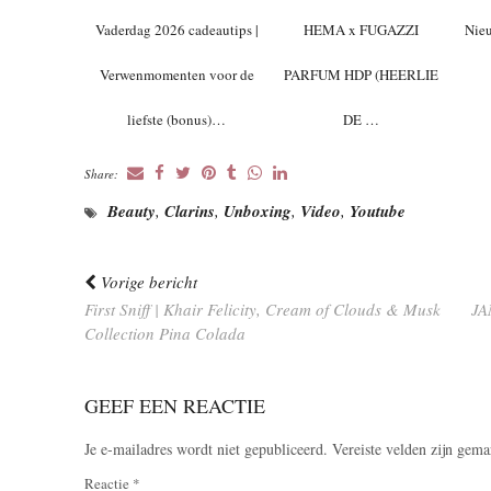
Vaderdag 2026 cadeautips |
HEMA x FUGAZZI
Nieu
Verwenmomenten voor de
PARFUM HDP (HEERLIE
liefste (bonus)…
DE …
Share:
Beauty
,
Clarins
,
Unboxing
,
Video
,
Youtube
Vorige bericht
First Sniff | Khair Felicity, Cream of Clouds & Musk
JA
Collection Pina Colada
GEEF EEN REACTIE
Je e-mailadres wordt niet gepubliceerd.
Vereiste velden zijn gem
Reactie
*