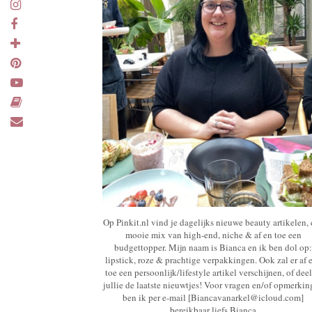
Op Pinkit.nl vind je dagelijks nieuwe beauty artikelen,
mooie mix van high-end, niche & af en toe een
budgettopper. Mijn naam is Bianca en ik ben dol op:
lipstick, roze & prachtige verpakkingen. Ook zal er af 
toe een persoonlijk/lifestyle artikel verschijnen, of deel
jullie de laatste nieuwtjes! Voor vragen en/of opmerki
ben ik per e-mail [Biancavanarkel@icloud.com]
bereikbaar liefs Bianca