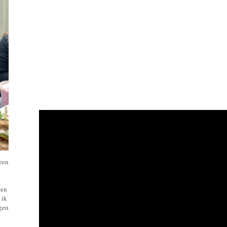
 een
een
 ik
ngen