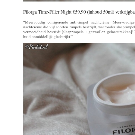
Filorga Time-Filler Night €59,90 (inhoud 50ml) verkrijgbaa
“Meervoudig corrigerende anti-rimpel nachtcrème [Meervoudige
nachtcrème die vijf soorten rimpels bestrijdt, waaronder slaaprimp
vermoeidheid bestrijdt [slaaprimpels + gezwollen gelaatstrekken]!
huid onmiddellijk gladstrijkt!”