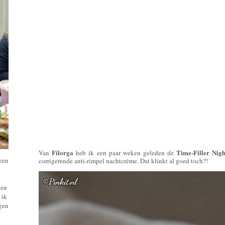
Filorga
Time-Filler Nigh
Van
heb ik een paar weken geleden de
 een
corrigerende anti-rimpel nachtcrème. Dat klinkt al goed toch?!
een
 ik
ngen