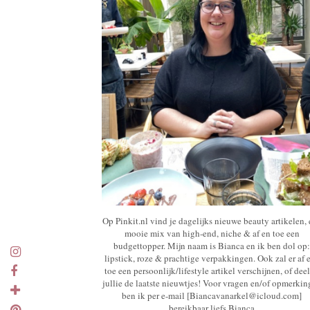
Op Pinkit.nl vind je dagelijks nieuwe beauty artikelen,
mooie mix van high-end, niche & af en toe een
budgettopper. Mijn naam is Bianca en ik ben dol op:
lipstick, roze & prachtige verpakkingen. Ook zal er af 
toe een persoonlijk/lifestyle artikel verschijnen, of deel
jullie de laatste nieuwtjes! Voor vragen en/of opmerki
ben ik per e-mail [Biancavanarkel@icloud.com]
bereikbaar liefs Bianca