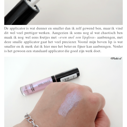
De applicator is wat dunner en smaller dan ik zelf gewend ben, maar ik vind
dit wel veel prettiger werken. Aangezien ik soms nog al wat chaotisch ben
maak ik nog wel eens foutjes met –
even snel een lipgloss
– aanbrengen, met
deze smalle applicator gaat het veel preciezer. Vooral mijn boven lip is wat
smaller en ik merk dat ik hier mee het beter en fijner kan aanbrengen. Verder
is het gewoon een standaard applicator die goed zijn werk doet.