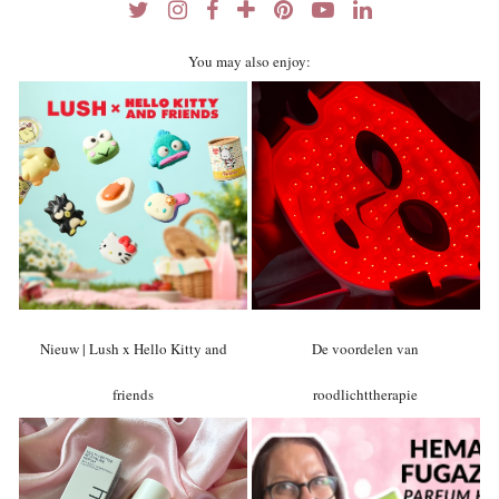
You may also enjoy:
Nieuw | Lush x Hello Kitty and
De voordelen van
friends
roodlichttherapie