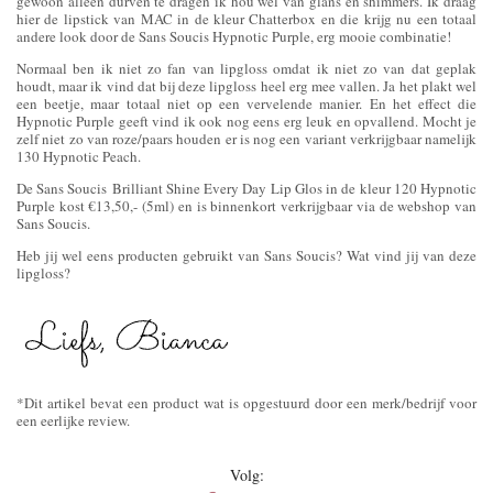
gewoon alleen durven te dragen ik hou wel van glans en shimmers. Ik draag
hier de lipstick van MAC in de kleur Chatterbox en die krijg nu een totaal
andere look door de Sans Soucis Hypnotic Purple, erg mooie combinatie!
Normaal ben ik niet zo fan van lipgloss omdat ik niet zo van dat geplak
houdt, maar ik vind dat bij deze lipgloss heel erg mee vallen. Ja het plakt wel
een beetje, maar totaal niet op een vervelende manier. En het effect die
Hypnotic Purple geeft vind ik ook nog eens erg leuk en opvallend. Mocht je
zelf niet zo van roze/paars houden er is nog een variant verkrijgbaar namelijk
130 Hypnotic Peach.
De Sans Soucis Brilliant Shine Every Day Lip Glos in de kleur 120 Hypnotic
Purple kost €13,50,- (5ml) en is binnenkort verkrijgbaar via de webshop van
Sans Soucis.
Heb jij wel eens producten gebruikt van Sans Soucis? Wat vind jij van deze
lipgloss?
*Dit artikel bevat een product wat is opgestuurd door een merk/bedrijf voor
een eerlijke review.
Volg: