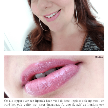
Yes als topper over een lipstick heen vind ik deze lipgloss ook erg mooi, en
word het ook gelijk wat meer draagbaar. Al zou ik zelf de lipgloss ook