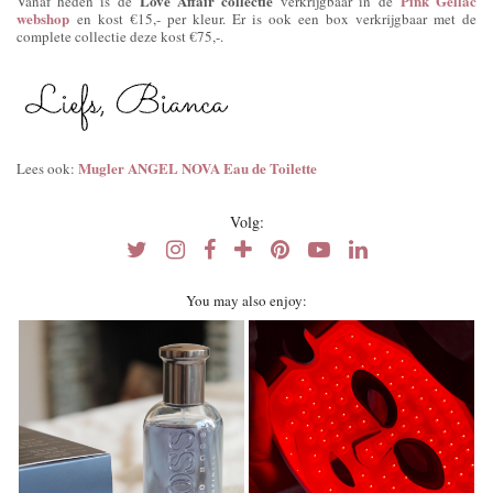
Love Affair collectie
Pink Gellac
Vanaf heden is de
verkrijgbaar in de
webshop
en kost €15,- per kleur. Er is ook een box verkrijgbaar met de
complete collectie deze kost €75,-.
Mugler ANGEL NOVA Eau de Toilette
Lees ook:
Volg:
You may also enjoy: