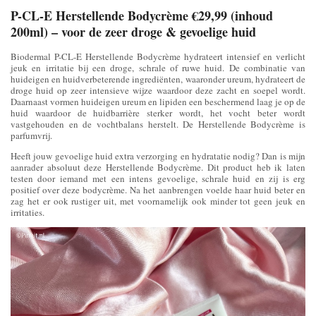
P-CL-E Herstellende Bodycrème €29,99 (inhoud
200ml) – voor de zeer droge & gevoelige huid
Biodermal P-CL-E Herstellende Bodycrème hydrateert intensief en verlicht
jeuk en irritatie bij een droge, schrale of ruwe huid. De combinatie van
huideigen en huidverbeterende ingrediënten, waaronder ureum, hydrateert de
droge huid op zeer intensieve wijze waardoor deze zacht en soepel wordt.
Daarnaast vormen huideigen ureum en lipiden een beschermend laag je op de
huid waardoor de huidbarrière sterker wordt, het vocht beter wordt
vastgehouden en de vochtbalans herstelt. De Herstellende Bodycrème is
parfumvrij.
Heeft jouw gevoelige huid extra verzorging en hydratatie nodig? Dan is mijn
aanrader absoluut deze Herstellende Bodycrème. Dit product heb ik laten
testen door iemand met een intens gevoelige, schrale huid en zij is erg
positief over deze bodycrème. Na het aanbrengen voelde haar huid beter en
zag het er ook rustiger uit, met voornamelijk ook minder tot geen jeuk en
irritaties.