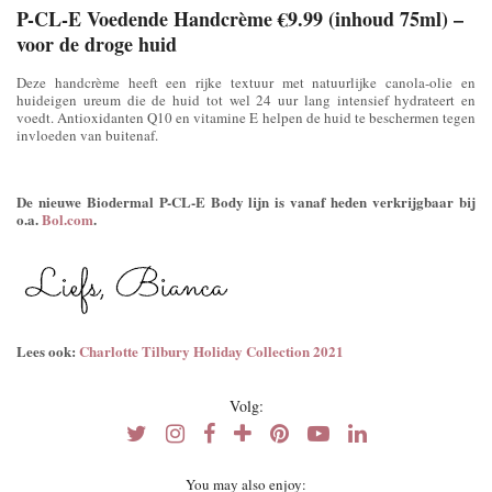
P-CL-E Voedende Handcrème €9.99 (inhoud 75ml) –
voor de droge huid
Deze handcrème heeft een rijke textuur met natuurlijke canola-olie en
huideigen ureum die de huid tot wel 24 uur lang intensief hydrateert en
voedt. Antioxidanten Q10 en vitamine E helpen de huid te beschermen tegen
invloeden van buitenaf.
De nieuwe Biodermal P-CL-E Body lijn is vanaf heden verkrijgbaar bij
o.a.
Bol.com
.
Lees ook:
Charlotte Tilbury Holiday Collection 2021
Volg:
You may also enjoy: