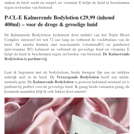
maken de huid zacht en soepel, en vitamine E helpt de huid te beschermen
tegen invloeden van buitenaf.
P-CL-E Kalmerende Bodylotion €29,99 (inhoud
400ml) – voor de droge & gevoelige huid
De Kalmerende Bodylotion hydrateert door middel van het Triple Moist
Complex intensief tot wel 72 uur lang en verbetert de vochtbalans van de
huid. De unieke formule met niacinamide (vitamineB3) en panthenol
(provitamine B5) kalmeert en verbetert de gevoelige huid en vitamine E
De Kalmerende
helpt de huid te beschermen tegen invloeden van buitenaf.
Bodylotion is parfumvrij
.
Laat ik beginnen met de bodylotions, beide brengen fijn aan en trekken
Verzorgende Bodylotion
redelijk snel in de huid. De
heeft een milde,
Kalmerende Bodylotion
neutrale geur. De
is gewoon helemaal neutraal en is
parfumvrij, perfect voor de gevoelige huid. Ik graag beide varianten graag, de
komende maanden blijf ik ook lekker door smeren!