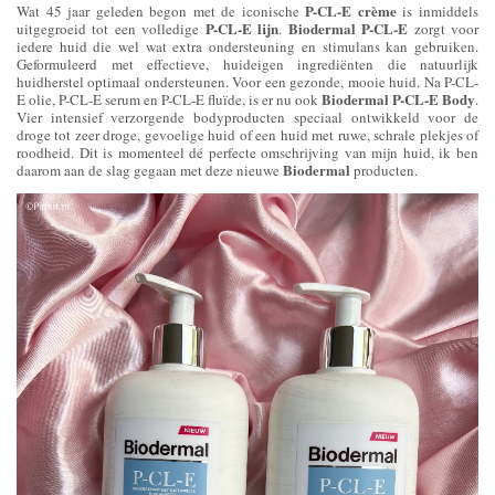
P-CL-E crème
Wat 45 jaar geleden begon met de iconische
is inmiddels
P-CL-E lijn
Biodermal P-CL-E
uitgegroeid tot een volledige
.
zorgt voor
iedere huid die wel wat extra ondersteuning en stimulans kan gebruiken.
Geformuleerd met effectieve, huideigen ingrediënten die natuurlijk
huidherstel optimaal ondersteunen. Voor een gezonde, mooie huid. Na P-CL-
Biodermal P-CL-E Body
E olie, P-CL-E serum en P-CL-E fluïde, is er nu ook
.
Vier intensief verzorgende bodyproducten speciaal ontwikkeld voor de
droge tot zeer droge, gevoelige huid of een huid met ruwe, schrale plekjes of
roodheid. Dit is momenteel dé perfecte omschrijving van mijn huid, ik ben
Biodermal
daarom aan de slag gegaan met deze nieuwe
producten.