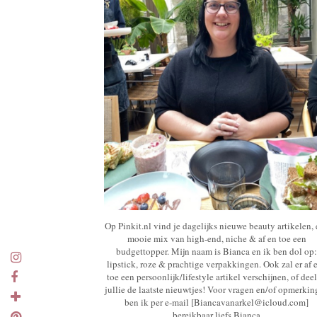
Op Pinkit.nl vind je dagelijks nieuwe beauty artikelen,
mooie mix van high-end, niche & af en toe een
budgettopper. Mijn naam is Bianca en ik ben dol op:
lipstick, roze & prachtige verpakkingen. Ook zal er af 
toe een persoonlijk/lifestyle artikel verschijnen, of deel
jullie de laatste nieuwtjes! Voor vragen en/of opmerki
ben ik per e-mail [Biancavanarkel@icloud.com]
bereikbaar liefs Bianca