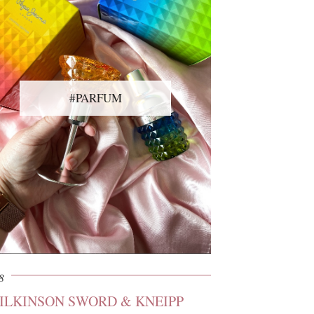
#PARFUM
8
WILKINSON SWORD & KNEIPP