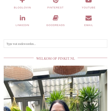
BLOGLOVIN
PINTEREST
YOUTUBE
LINKEDIN
GOODREADS
EMAIL
WELKOM OP PINKIT.NL