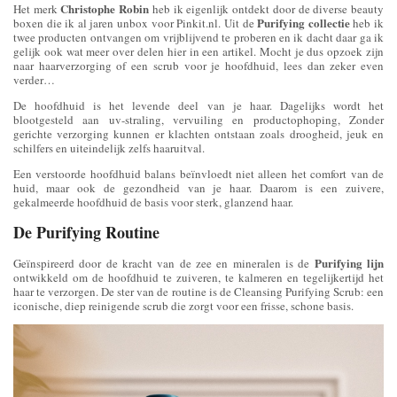
Christophe Robin
Het merk
heb ik eigenlijk ontdekt door de diverse beauty
Purifying collectie
boxen die ik al jaren unbox voor Pinkit.nl. Uit de
heb ik
twee producten ontvangen om vrijblijvend te proberen en ik dacht daar ga ik
gelijk ook wat meer over delen hier in een artikel. Mocht je dus opzoek zijn
naar haarverzorging of een scrub voor je hoofdhuid, lees dan zeker even
verder…
De hoofdhuid is het levende deel van je haar. Dagelijks wordt het
blootgesteld aan uv-straling, vervuiling en productophoping, Zonder
gerichte verzorging kunnen er klachten ontstaan zoals droogheid, jeuk en
schilfers en uiteindelijk zelfs haaruitval.
Een verstoorde hoofdhuid balans beïnvloedt niet alleen het comfort van de
huid, maar ook de gezondheid van je haar. Daarom is een zuivere,
gekalmeerde hoofdhuid de basis voor sterk, glanzend haar.
De Purifying Routine
Purifying lijn
Geïnspireerd door de kracht van de zee en mineralen is de
ontwikkeld om de hoofdhuid te zuiveren, te kalmeren en tegelijkertijd het
haar te verzorgen. De ster van de routine is de Cleansing Purifying Scrub: een
iconische, diep reinigende scrub die zorgt voor een frisse, schone basis.