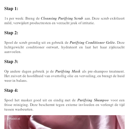
Stap 1:
1x per week: Breng de
Cleansing Purifying Scrub
aan. Deze scrub exfolieert
mild, verwijdert productresten en verzacht jeuk of irritatie.
Stap 2:
Spoel de scrub grondig uit en gebruik de
Purifying Conditioner Gelée.
Deze
lichtgewicht conditioner ontwart, hydrateert en laat het haar zijdezacht
aanvoelen.
Stap 3:
Op andere dagen gebruik je de
Purifying Mask
als pre-shampoo treatment.
Het zuivert de hoofdhuid van overtollig olie en vervuiling, en brengt de huid
weer in balans.
Stap 4:
Spoel het masker goed uit en eindig met de
Purifying Shampoo
voor een
frisse reiniging. Deze beschermt tegen externe invloeden en verlengt de tijd
tussen wasbeurten.