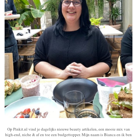
Op Pinkit.nl vind je dagelijks nieuwe beauty artikelen, een mooie mix van
high-end, niche & af en toe een budgettopper. Mijn naam is Bianca en ik ben