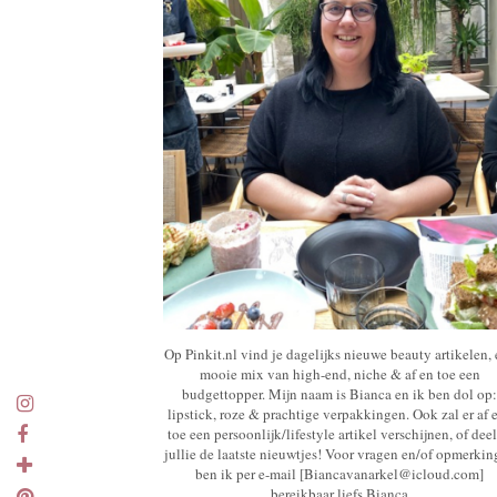
Op Pinkit.nl vind je dagelijks nieuwe beauty artikelen,
mooie mix van high-end, niche & af en toe een
budgettopper. Mijn naam is Bianca en ik ben dol op:
lipstick, roze & prachtige verpakkingen. Ook zal er af 
toe een persoonlijk/lifestyle artikel verschijnen, of deel
jullie de laatste nieuwtjes! Voor vragen en/of opmerki
ben ik per e-mail [Biancavanarkel@icloud.com]
bereikbaar liefs Bianca