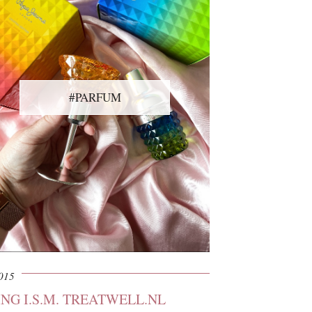
#PARFUM
2015
G I.S.M. TREATWELL.NL