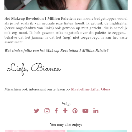
Makeup Revolution 1 Million Palette
Het
is een mooie budgettopper, vooral
als je net zoals ik van neutrale roze tinten houdt. Ik gebruik de highlighter
(eerste oogschaduw van links) ook gewoon op mijn gezicht, die is namelijk
ook erg mooi. Ik heb gewoon niks negatiefs over dit palette te zeggen…
behalve dat het jammer is dat het (nog) niet toegevoegd is aan het vaste
assortiment.
Wat vinden jullie van het Makeup Revolution 1 Million Palette?
Maybelline Lifter Gloss
Misschien ook interessant om te lezen >>
Volg:
You may also enjoy: