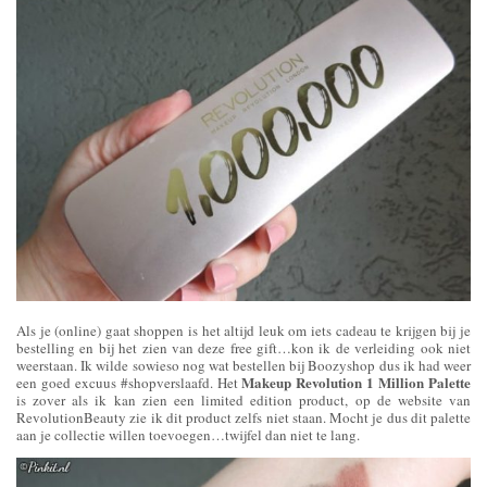
Als je (online) gaat shoppen is het altijd leuk om iets cadeau te krijgen bij je
bestelling en bij het zien van deze free gift…kon ik de verleiding ook niet
weerstaan. Ik wilde sowieso nog wat bestellen bij Boozyshop dus ik had weer
Makeup Revolution 1 Million Palette
een goed excuus #shopverslaafd. Het
is zover als ik kan zien een limited edition product, op de website van
RevolutionBeauty zie ik dit product zelfs niet staan. Mocht je dus dit palette
aan je collectie willen toevoegen…twijfel dan niet te lang.