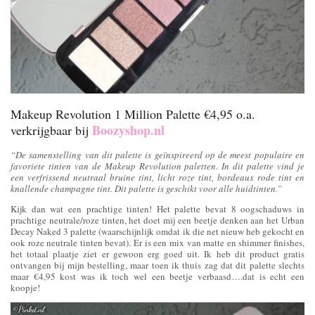
Makeup Revolution 1 Million Palette €4,95 o.a.
Boozyshop.nl
verkrijgbaar bij
“De samenstelling van dit palette is geïnspireerd op de meest populaire en
favoriete tinten van de Makeup Revolution paletten. In dit palette vind je
een verfrissend neutraal bruine tint, licht roze tint, bordeaux rode tint en
knallende champagne tint. Dit palette is geschikt voor alle huidtinten.”
Kijk dan wat een prachtige tinten! Het palette bevat 8 oogschaduws in
prachtige neutrale/roze tinten, het doet mij een beetje denken aan het Urban
Decay Naked 3 palette (waarschijnlijk omdat ik die net nieuw heb gekocht en
ook roze neutrale tinten bevat). Er is een mix van matte en shimmer finishes,
het totaal plaatje ziet er gewoon erg goed uit. Ik heb dit product gratis
ontvangen bij mijn bestelling, maar toen ik thuis zag dat dit palette slechts
maar €4,95 kost was ik toch wel een beetje verbaasd….dat is echt een
koopje!