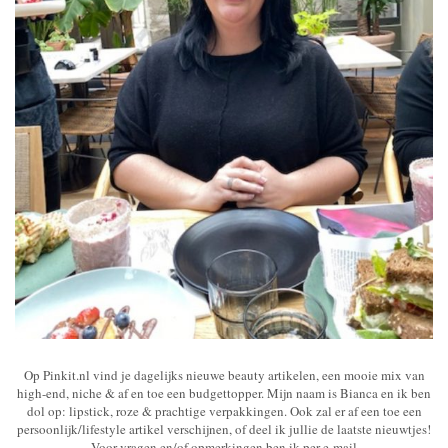
Op Pinkit.nl vind je dagelijks nieuwe beauty artikelen, een mooie mix van
high-end, niche & af en toe een budgettopper. Mijn naam is Bianca en ik ben
dol op: lipstick, roze & prachtige verpakkingen. Ook zal er af een toe een
persoonlijk/lifestyle artikel verschijnen, of deel ik jullie de laatste nieuwtjes!
Voor vragen en/of opmerkingen ben ik per e-mail