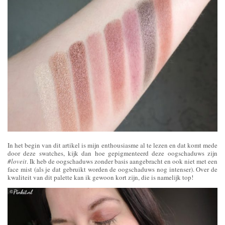
In het begin van dit artikel is mijn enthousiasme al te lezen en dat komt mede
door deze swatches, kijk dan hoe gepigmenteerd deze oogschaduws zijn
#loveit
. Ik heb de oogschaduws zonder basis aangebracht en ook niet met een
face mist (als je dat gebruikt worden de oogschaduws nog intenser). Over de
kwaliteit van dit palette kan ik gewoon kort zijn, die is namelijk top!