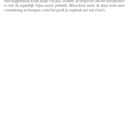
Een oogpotlood komt altijd van pas, al moet ik toegeven dat dit een product
is wat ik eigenlijk bijna nooit gebruik. Misschien moet ik daar toch eens
verandering in brengen, want het geeft je ooglook net wat extra’s.