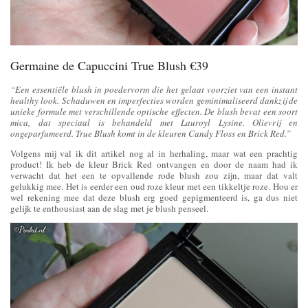
Germaine de Capuccini True Blush €39
“Een essentiële blush in poedervorm die het gelaat voorziet van een instant
healthy look. Schaduwen en imperfecties worden geminimaliseerd dankzij de
unieke formule met verschillende optische effecten. De blush bevat een soort
mica, dat speciaal is behandeld met Lauroyl Lysine. Olievrij en
ongeparfumeerd. True Blush komt in de kleuren Candy Floss en Brick Red.”
Volgens mij val ik dit artikel nog al in herhaling, maar wat een prachtig
product! Ik heb de kleur Brick Red ontvangen en door de naam had ik
verwacht dat het een te opvallende rode blush zou zijn, maar dat valt
gelukkig mee. Het is eerder een oud roze kleur met een tikkeltje roze. Hou er
wel rekening mee dat deze blush erg goed gepigmenteerd is, ga dus niet
gelijk te enthousiast aan de slag met je blush penseel.