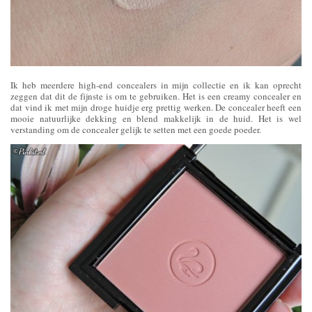
Ik heb meerdere high-end concealers in mijn collectie en ik kan oprecht
zeggen dat dit de fijnste is om te gebruiken. Het is een creamy concealer en
dat vind ik met mijn droge huidje erg prettig werken. De concealer heeft een
mooie natuurlijke dekking en blend makkelijk in de huid. Het is wel
verstanding om de concealer gelijk te setten met een goede poeder.