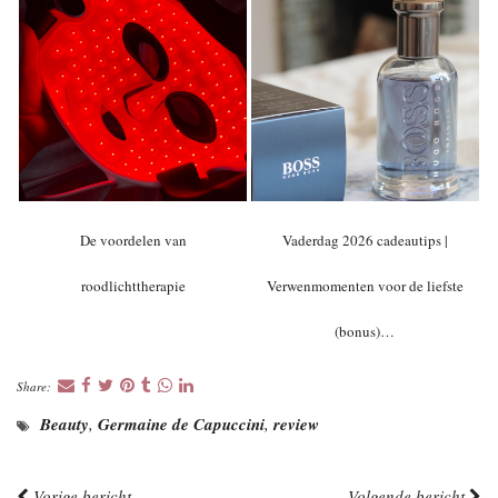
De voordelen van
Vaderdag 2026 cadeautips |
roodlichttherapie
Verwenmomenten voor de liefste
(bonus)…
Share:
Beauty
,
Germaine de Capuccini
,
review
Vorige bericht
Volgende bericht