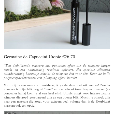
Germaine de Capuccini Utopic €26,70
“Een definiërende mascara met panorama-effect die de wimpers langer
maakt en een nauwkeurig resultaat oplevert. Het speciale siliconen
cilindervormig borsteltje scheidt de wimpers één voor één. Door de holle
polymeerpoeders wordt een ‘plumping-effect’ bereikt.”
Voor mij is een mascara onmisbaar, ik ga de deur niet uit zonder! Zonder
mascara is mijn blik nog al “moe” en met één of twee laagjes mascara (en
concealer haha) kom je al een heel eind. Utopic zorgt voor intense zwarte
wimpers die goed gesepareerd zijn en een opener-blik. Mocht je opzoek zijn
naar een mascara die zorgt voor extreem veel volume dan is de Exorbitant
mascara ook een optie.