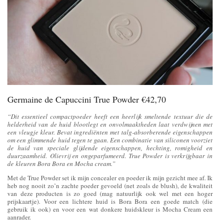
Germaine de Capuccini True Powder €42,70
“Dit essentieel compactpoeder heeft een heerlijk smeltende textuur die de
helderheid van de huid blootlegt en onvolmaaktheden laat verdwijnen met
een vleugje kleur. Bevat ingrediënten met talg-absorberende eigenschappen
om een glimmende huid tegen te gaan. Een combinatie van siliconen voorziet
de huid van speciale glijdende eigenschappen, hechting, romigheid en
duurzaamheid. Olievrij en ongeparfumeerd. True Powder is verkrijgbaar in
de kleuren Bora Bora en Mocha cream.”
Met de True Powder set ik mijn concealer en poeder ik mijn gezicht mee af. Ik
heb nog nooit zo’n zachte poeder gevoeld (net zoals de blush), de kwaliteit
van deze producten is zo goed (mag natuurlijk ook wel met een hoger
prijskaartje). Voor een lichtere huid is Bora Bora een goede match (die
gebruik ik ook) en voor een wat donkere huidskleur is Mocha Cream een
aanrader.