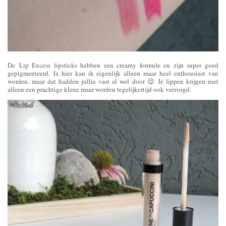
De Lip Excess lipsticks hebben een creamy formule en zijn super goed
gepigmenteerd. Ja hier kan ik eigenlijk alleen maar heel enthousiast van
worden, maar dat hadden jullie vast al wel door 😉 Je lippen krijgen niet
alleen een prachtige kleur, maar worden tegelijkertijd ook verzorgd.