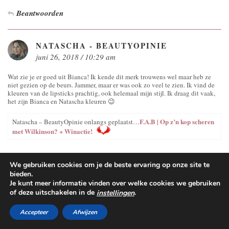
Beantwoorden
NATASCHA - BEAUTYOPINIE
juni 26, 2018 / 10:29 am
Wat zie je er goed uit Bianca! Ik kende dit merk trouwens wel maar heb ze
niet gezien op de beurs. Jammer, maar er was ook zo veel te zien. Ik vind de
kleuren van de lipsticks prachtig, ook helemaal mijn stijl. Ik draag dit vaak,
het zijn Bianca en Natascha kleuren 😉
F.A.B | Op z’n kop scheren
Natascha – BeautyOpinie onlangs geplaatst…
met Wilkinson? + Winactie!
Beantwoorden
We gebruiken cookies om je de beste ervaring op onze site te
bieden.
Je kunt meer informatie vinden over welke cookies we gebruiken
GEEF EEN REACTIE
of deze uitschakelen in de
.
instellingen
Accepteer
Afwijzen
Je e-mailadres wordt niet gepubliceerd.
Vereiste velden zijn gemarkeerd
met
*