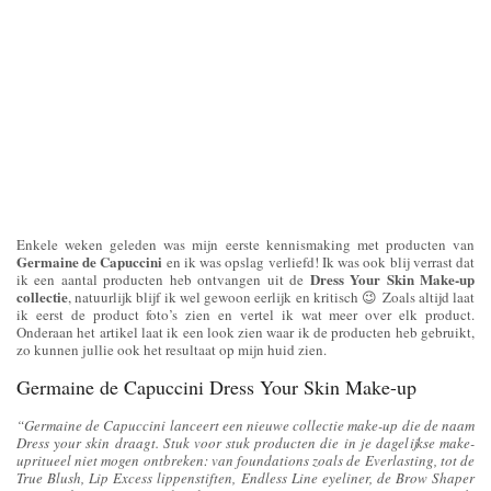
Enkele weken geleden was mijn eerste kennismaking met producten van
Germaine de Capuccini
en ik was opslag verliefd! Ik was ook blij verrast dat
Dress Your Skin Make-up
ik een aantal producten heb ontvangen uit de
collectie
, natuurlijk blijf ik wel gewoon eerlijk en kritisch 😉 Zoals altijd laat
ik eerst de product foto’s zien en vertel ik wat meer over elk product.
Onderaan het artikel laat ik een look zien waar ik de producten heb gebruikt,
zo kunnen jullie ook het resultaat op mijn huid zien.
Germaine de Capuccini Dress Your Skin Make-up
“Germaine de Capuccini lanceert een nieuwe collectie make-up die de naam
Dress your skin draagt. Stuk voor stuk producten die in je dagelijkse make-
upritueel niet mogen ontbreken: van foundations zoals de Everlasting, tot de
True Blush, Lip Excess lippenstiften, Endless Line eyeliner, de Brow Shaper