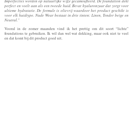
Imperfecties worden op natuurlijke wijze gecamoufleerd. De foundation dekt
perfect en voelt aan als een tweede huid. Bevat hyaluronzuur dat zorgt voor
ultieme hydratatie. De formule is olievrij waardoor het product geschikt is
voor elk huidtype. Nude Wear bestaat in drie tinten: Linen, Tender beige en
Neutral.”
Vooral in de zomer maanden vind ik het prettig om dit soort “lichte”
foundations te gebruiken. Ik wil dan wel wat dekking, maar ook niet te veel
en dat komt bij dit product goed uit.