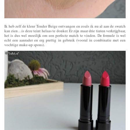
Ik heb zelf de kleur Tender Beige ontvangen en zoals ik nu al aan de swatch
kan zien…is deze teint helaas te donker. Er zijn maar drie tinten verkrijgbaar,
het is dus wel moeilijk om een perfecte match te vinden. De formule is wel
echt een aanrader en erg prettig in gebruik (vooral in combinatie met een
vochtige make-up spons).