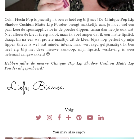
Fiesta Pop
Clinique Pop Lip
Oehh
is prachtig, ik ben er héél erg blij mee! De
Shadow Cushion Matte Lip Powder
brengt makkelijk aan, je moet wel een
paar keer de sponsapplicator in de poeder dippen…maar dan heb je ook wat.
Niet alleen de kleur is erg mooi, maar ik voel amper dat ik een matte lipstick
draag. En na een wat grotere maaltijd zit de kleur bijna nog perfect op mijn
lippen (kleur is wel wat minder intens, maar vervaagd gelijkmatig). Ik ben
heel erg blij met deze nieuwe aankoop, mijn lipstick verslaving is weer
helemaal aangewakkerd 😉
Hebben jullie de nieuwe Clinique Pop Lip Shadow Cushion Matte Lip
Powder al geprobeerd?
Volg:
You may also enjoy: