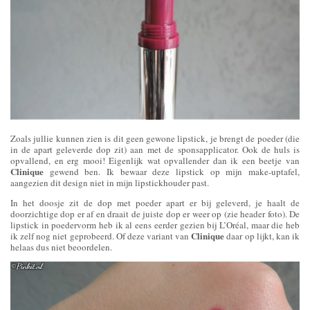
Zoals jullie kunnen zien is dit geen gewone lipstick, je brengt de poeder (die
in de apart geleverde dop zit) aan met de sponsapplicator. Ook de huls is
opvallend, en erg mooi! Eigenlijk wat opvallender dan ik een beetje van
Clinique
gewend ben. Ik bewaar deze lipstick op mijn make-uptafel,
aangezien dit design niet in mijn lipstickhouder past.
In het doosje zit de dop met poeder apart er bij geleverd, je haalt de
doorzichtige dop er af en draait de juiste dop er weer op (zie header foto). De
lipstick in poedervorm heb ik al eens eerder gezien bij L’Oréal, maar die heb
Clinique
ik zelf nog niet geprobeerd. Of deze variant van
daar op lijkt, kan ik
helaas dus niet beoordelen.