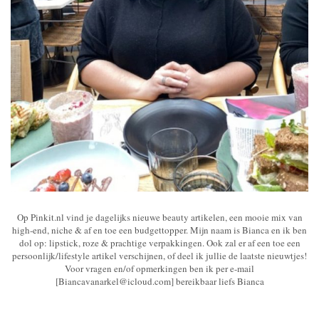
Op Pinkit.nl vind je dagelijks nieuwe beauty artikelen, een mooie mix van
high-end, niche & af en toe een budgettopper. Mijn naam is Bianca en ik ben
dol op: lipstick, roze & prachtige verpakkingen. Ook zal er af een toe een
persoonlijk/lifestyle artikel verschijnen, of deel ik jullie de laatste nieuwtjes!
Voor vragen en/of opmerkingen ben ik per e-mail
[Biancavanarkel@icloud.com] bereikbaar liefs Bianca