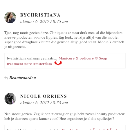
BYCHRISTIANA
oktober 6, 2017 / 8:45 am
Tjee, nog nooit gezien deze. Clinique is er maar druk mee, al die bijzondere
nieuwe producten voor de lippies. Erg leuk, het zijn altijd van die mooie,
super goed draagbare kleuren die gewoon altijd goed staan. Mooie kleur heb
je uitgezocht.
Manicure & pedicure @ Soap
bychristiana onlangs geplaatst…
treatment store Amsterdam
Beantwoorden
NICOLE ORRIËNS
oktober 6, 2017 / 8:53 am
Nee, nooit gezien. Zeg ik ben nieuwsgierig: je hebt zoveel beauty producten:
heb je daar een aparte kamer voor? Hoe organiseer je al die spulletjes?
Word je liever patiÃ«nt of cliÃ«nt
Nicole Orriëns onlangs geplaatst…