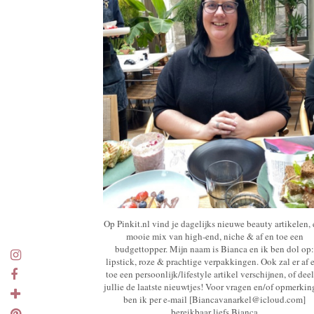
Op Pinkit.nl vind je dagelijks nieuwe beauty artikelen,
mooie mix van high-end, niche & af en toe een
budgettopper. Mijn naam is Bianca en ik ben dol op:
lipstick, roze & prachtige verpakkingen. Ook zal er af 
toe een persoonlijk/lifestyle artikel verschijnen, of deel
jullie de laatste nieuwtjes! Voor vragen en/of opmerki
ben ik per e-mail [Biancavanarkel@icloud.com]
bereikbaar liefs Bianca