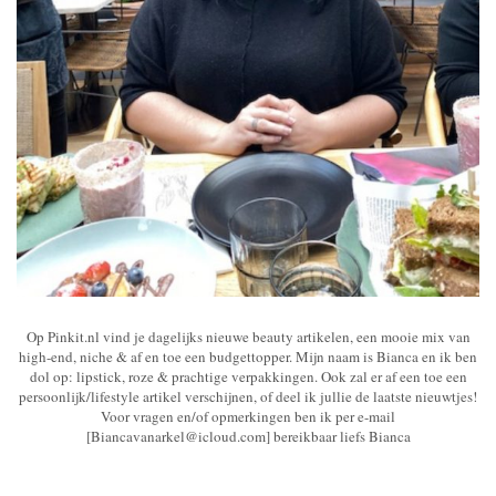
Op Pinkit.nl vind je dagelijks nieuwe beauty artikelen, een mooie mix van
high-end, niche & af en toe een budgettopper. Mijn naam is Bianca en ik ben
dol op: lipstick, roze & prachtige verpakkingen. Ook zal er af een toe een
persoonlijk/lifestyle artikel verschijnen, of deel ik jullie de laatste nieuwtjes!
Voor vragen en/of opmerkingen ben ik per e-mail
[Biancavanarkel@icloud.com] bereikbaar liefs Bianca