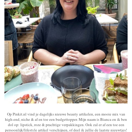
Op Pinkit.nl vind je dagelijks nieuwe beauty artikelen, een mooie mix van
high-end, niche & af en toe een budgettopper. Mijn naam is Bianca en ik ben
dol op: lipstick, roze & prachtige verpakkingen. Ook zal er af een toe een
persoonlijk/lifestyle artikel verschijnen, of deel ik jullie de laatste nieuwtjes!