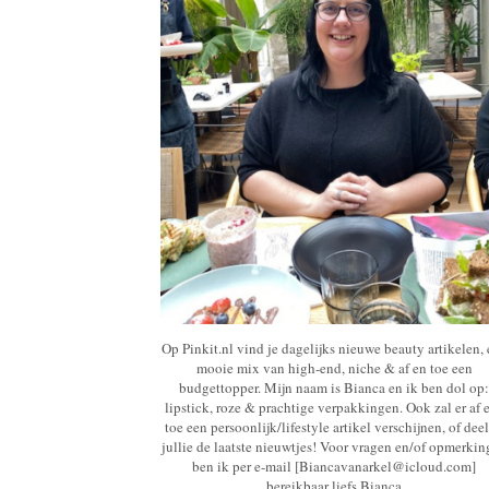
Op Pinkit.nl vind je dagelijks nieuwe beauty artikelen,
mooie mix van high-end, niche & af en toe een
budgettopper. Mijn naam is Bianca en ik ben dol op:
lipstick, roze & prachtige verpakkingen. Ook zal er af 
toe een persoonlijk/lifestyle artikel verschijnen, of deel
jullie de laatste nieuwtjes! Voor vragen en/of opmerki
ben ik per e-mail [Biancavanarkel@icloud.com]
bereikbaar liefs Bianca