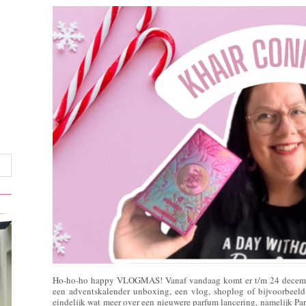
Ho-ho-ho happy VLOGMAS! Vanaf vandaag komt er t/m 24 december
een adventskalender unboxing, een vlog, shoplog of bijvoorbeel
eindelijk wat meer over een nieuwere parfum lancering, namelijk Pa