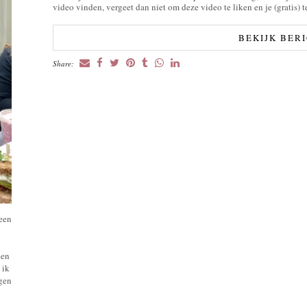
video vinden, vergeet dan niet om deze video te liken en je (gratis) 
BEKIJK BER
Share:
 een
een
 ik
ngen