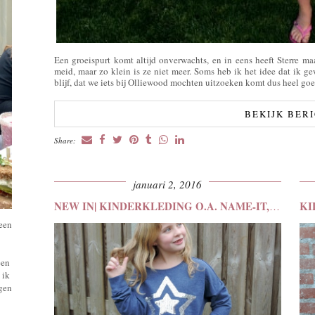
Een groeispurt komt altijd onverwachts, en in eens heeft Sterre maa
meid, maar zo klein is ze niet meer. Soms heb ik het idee dat ik 
blijf, dat we iets bij Olliewood mochten uitzoeken komt dus heel go
BEKIJK BER
Share:
januari 2, 2016
NEW IN| KINDERKLEDING O.A. NAME-IT, KIK & TER …
 een
een
 ik
ngen