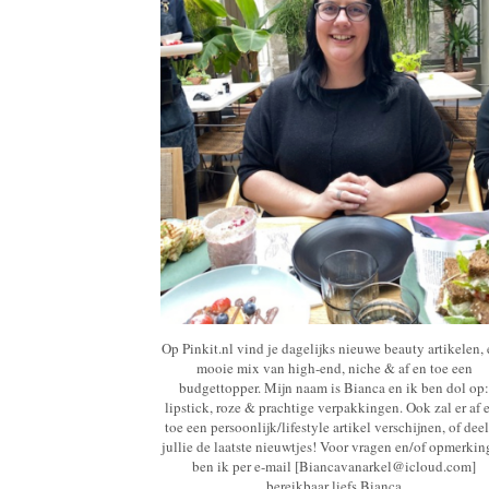
Op Pinkit.nl vind je dagelijks nieuwe beauty artikelen,
mooie mix van high-end, niche & af en toe een
budgettopper. Mijn naam is Bianca en ik ben dol op:
lipstick, roze & prachtige verpakkingen. Ook zal er af 
toe een persoonlijk/lifestyle artikel verschijnen, of deel
jullie de laatste nieuwtjes! Voor vragen en/of opmerki
ben ik per e-mail [Biancavanarkel@icloud.com]
bereikbaar liefs Bianca