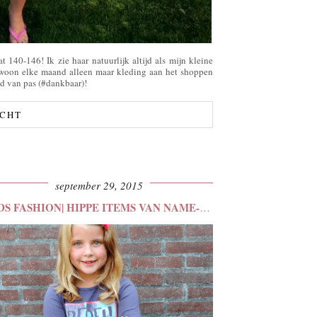
t 140-146! Ik zie haar natuurlijk altijd als mijn kleine
gewoon elke maand alleen maar kleding aan het shoppen
ed van pas (#dankbaar)!
ICHT
september 29, 2015
KIDS FASHION| HIPPE ITEMS VAN NAME-IT BIJ NUMMERZESTIEN.…