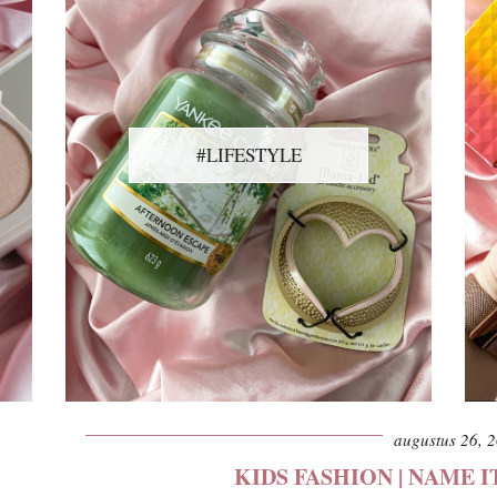
#LIFESTYLE
augustus 26, 
KIDS FASHION | NAME I