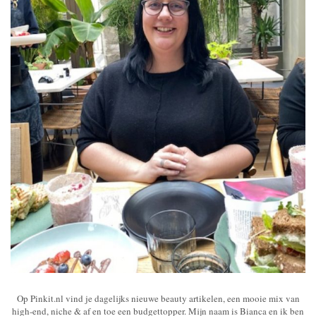
Op Pinkit.nl vind je dagelijks nieuwe beauty artikelen, een mooie mix van
high-end, niche & af en toe een budgettopper. Mijn naam is Bianca en ik ben