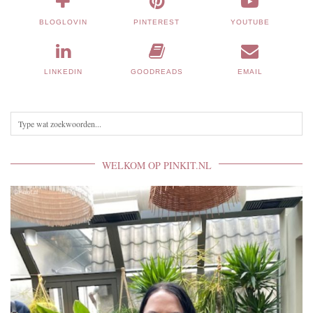
BLOGLOVIN
PINTEREST
YOUTUBE
LINKEDIN
GOODREADS
EMAIL
WELKOM OP PINKIT.NL