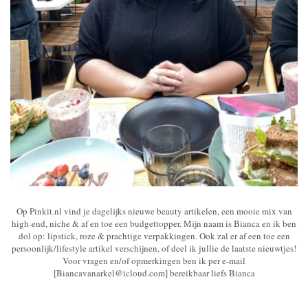
Op Pinkit.nl vind je dagelijks nieuwe beauty artikelen, een mooie mix van
high-end, niche & af en toe een budgettopper. Mijn naam is Bianca en ik ben
dol op: lipstick, roze & prachtige verpakkingen. Ook zal er af een toe een
persoonlijk/lifestyle artikel verschijnen, of deel ik jullie de laatste nieuwtjes!
Voor vragen en/of opmerkingen ben ik per e-mail
[Biancavanarkel@icloud.com] bereikbaar liefs Bianca