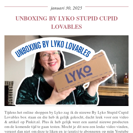
januari 30, 2025
UNBOXING BY LYKO STUPID CUPID
LOVABLES
Tijdens het online shoppen by Lyko zag ik de nieuwe By Lyko Stupid Cupid
Lovables box staan en die heb ik gelijk gekocht, dacht leuk voor een video
& artikel op Pinkit.nl. Plus ik heb gelijk weer een aantal nieuwe producten
om de komende tijd te gaan testen. Mocht je dit nou een leuke video vinden,
vergeet dan niet om deze te liken en je (gratis) te abonneren op mijn Youtube