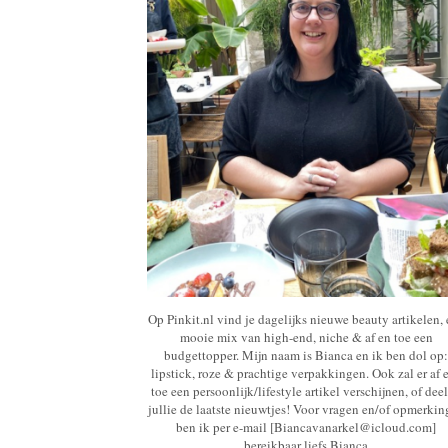
Op Pinkit.nl vind je dagelijks nieuwe beauty artikelen,
mooie mix van high-end, niche & af en toe een
budgettopper. Mijn naam is Bianca en ik ben dol op:
lipstick, roze & prachtige verpakkingen. Ook zal er af 
toe een persoonlijk/lifestyle artikel verschijnen, of deel
jullie de laatste nieuwtjes! Voor vragen en/of opmerki
ben ik per e-mail [Biancavanarkel@icloud.com]
bereikbaar liefs Bianca