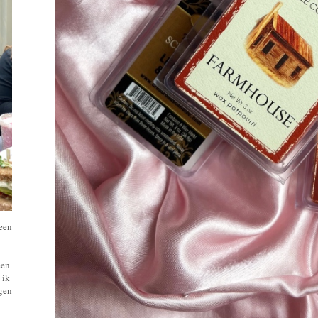
 een
een
 ik
ngen