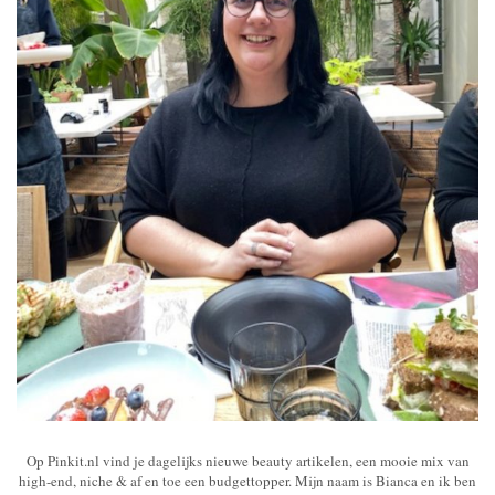
Op Pinkit.nl vind je dagelijks nieuwe beauty artikelen, een mooie mix van
high-end, niche & af en toe een budgettopper. Mijn naam is Bianca en ik ben