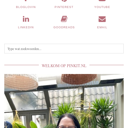
BLOGLOVIN
PINTEREST
YOUTUBE
LINKEDIN
GOODREADS
EMAIL
WELKOM OP PINKIT.NL